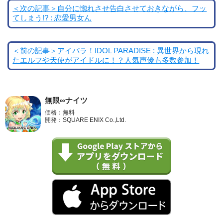
＜次の記事＞自分に惚れさせ告白させておきながら、フッ
てしまう!? : 恋愛男女ん
＜前の記事＞アイパラ！IDOL PARADISE : 異世界から現れ
たエルフや天使がアイドルに！？人気声優も多数参加！
無限∞ナイツ
価格：無料
開発：SQUARE ENIX Co.,Ltd.