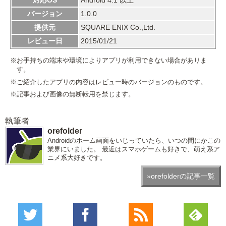
バージョン
1.0.0
提供元
SQUARE ENIX Co.,Ltd.
レビュー日
2015/01/21
※お手持ちの端末や環境によりアプリが利用できない場合がありま
す。
※ご紹介したアプリの内容はレビュー時のバージョンのものです。
※記事および画像の無断転用を禁じます。
執筆者
orefolder
Androidのホーム画面をいじっていたら、いつの間にかこの
業界にいました。 最近はスマホゲームも好きで、萌え系ア
ニメ系大好きです。
»orefolderの記事一覧