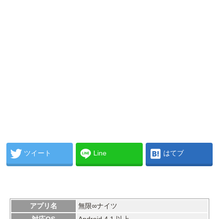
ツイート
Line
はてブ
アプリ名
無限∞ナイツ
対応OS
Android 4.1 以上