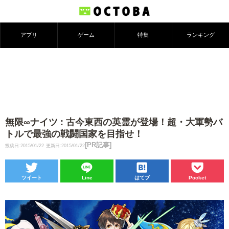
アプリ
ゲーム
特集
ランキング
無限∞ナイツ : 古今東西の英霊が登場！超・大軍勢バ
トルで最強の戦闘国家を目指せ！
[PR記事]
投稿日:2015/01/22
更新日:2015/01/22
ツイート
Line
はてブ
Pocket