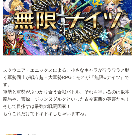
スクウェア・エニックスによる、小さなキャラがワラワラと動
く軍勢同士が戦う超・大軍勢RPG！それが『無限∞ナイツ』で
す。
軍勢と軍勢がぶつかり合う合戦バトル、それを率いるのは坂本
龍馬や、曹操、ジャンヌダルクといった古今東西の英霊たち！
そして目指すは最強の戦闘国家！
もうこれだけでドキドキしちゃいますね。