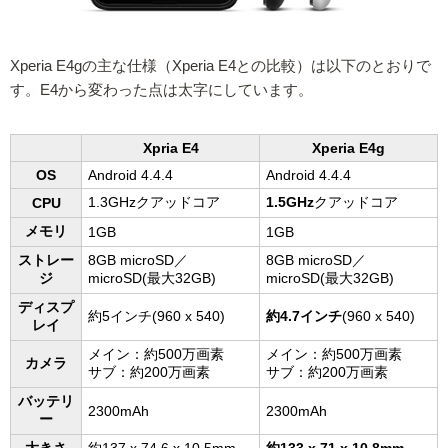
Xperia E4gの主な仕様（Xperia E4との比較）は以下のとおりで
す。E4から変わった点は太字にしています。
Xpria E4
Xperia E4g
OS
Android 4.4.4
Android 4.4.4
1.3GHzクアッドコア
1.5GHz
クアッドコア
CPU
メモリ
1GB
1GB
ストレー
8GB microSD／
8GB microSD／
ジ
microSD(最大32GB)
microSD(最大32GB)
ディスプ
約5インチ(960 x 540)
約4.7インチ
(960 x 540)
レイ
メイン：約500万画素
メイン：約500万画素
カメラ
サブ：約200万画素
サブ：約200万画素
バッテリ
2300mAh
2300mAh
ー
大きさ
約137 x 74.6 x 10.5mm
約133 x 71 x 10.8mm