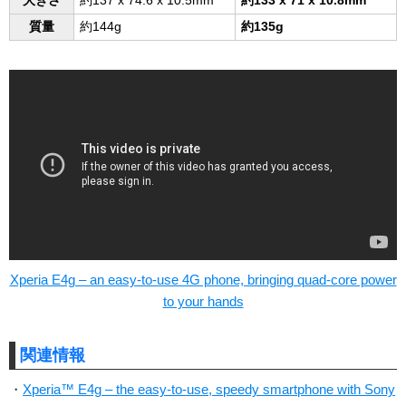
質量
約144g
約135g
Xperia E4g – an easy-to-use 4G phone, bringing quad-core power
to your hands
関連情報
・
Xperia™ E4g – the easy-to-use, speedy smartphone with Sony