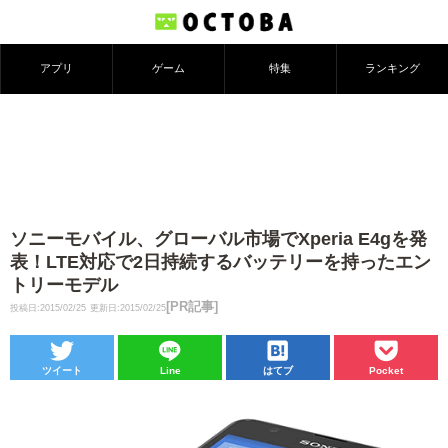
アプリ
ゲーム
特集
ランキング
ソニーモバイル、グローバル市場でXperia E4gを発
表！LTE対応で2日持続するバッテリーを持ったエン
トリーモデル
[PR記事]
投稿日:2015/02/25
更新日:2015/02/25
ツイート
Line
はてブ
Pocket