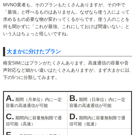
MVNO業者も、そのプランもたくさんありますが、その中で
「最強」と呼べるものはありません。なぜなら使う人によって
求めるもの必要な物が変わってくるからです。使う人のことを
何も聞かずに「これが最強、これにしておけば間違いない」と
いう人はちょっと怪しいですね。
大まかに分けたプラン
格安SIMにはプランがたくさんあります。高速通信の容量や音
声対応など細かい違いはたくさんありますが、まず大まかに以
下の5つに分類してみます。
A.
B.
期間（月単位）内に一定
期間（日単位）内に一定
容量の高速通信が可能
容量の高速通信が可能
C.
D.
期間内に容量無制限で通
期間内に容量無制限で通
信可能（高速）
信可能（低速）
E.