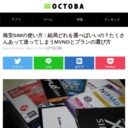
アプリ
ゲーム
特集
ランキング
格安SIMの使い方 : 結局どれを選べばいいの？たくさ
んあって迷ってしまうMVNOとプランの選び方
[PR記事]
投稿日:2015/04/07
更新日:2017/07/16
ツイート
Line
はてブ
Pocket