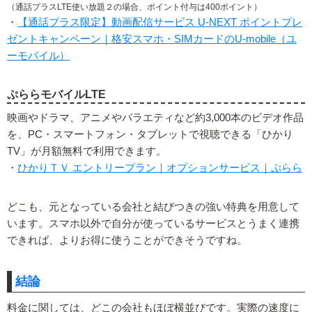
（通話プラスLTE使い放題２の場合、ポイント付与は400ポイント）
・
【通話プラス限定】動画配信サービス U-NEXT ポイントプレ
ゼントキャンペーン｜格安スマホ・SIMカードのU-mobile（ユ
ーモバイル）
ぷららモバイルLTE
映画やドラマ、アニメやバラエティなど約3,000本のビデオ作品
を、PC・スマートフォン・タブレットで視聴できる「ひかり
TV」が月額無料で利用できます。
・
ひかりＴＶ エントリープラン｜オプションサービス｜ぷらら
どこも、元となっている会社と結びつきの強い特典を用意して
います。スマホ以外で自分が使っているサービスとうまく連携
できれば、よりお得に使うことができそうですね。
結論
料金に関しては、どこの会社もほぼ横並びです。実際の速度に