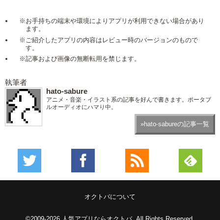
※お手持ちの端末や環境によりアプリが利用できない場合があり
ます。
※ご紹介したアプリの内容はレビュー時のバージョンのもので
す。
※記事および画像の無断転用を禁じます。
執筆者
hato-sabure
アニメ・音楽・イラスト系の記事を好んで書きます。ポータブ
ルオーディオにハマり中。
»hato-sabureの記事一覧
オクトバについて
©2009-2026
人気アプリならオクトバ
. All Rights Reserved.