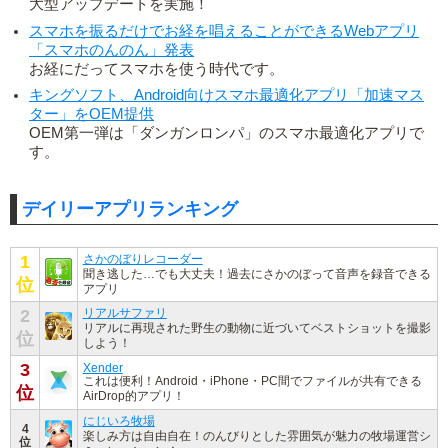
大型アップデートを実施！
スマホを振るだけでお経を唱えることができるWebアプリ
「スマホのんのん」発表
お経にだってスマホを使う時代です。
キングソフト、Android向けスマホ最適化アプリ「加速マス
ター」をOEM提供
OEM第一弾は「ダンガンロンパ」のスマホ最適化アプリで
す。
デイリーアプリランキング
1
さかのぼりレコーダー
聞き逃した…でも大丈夫！過去にさかのぼって音声を録音できる
位
アプリ
2
リアルサファリ
リアルに再現された野生の動物に近づいてベストショットを撮影
位
しよう！
3
Xender
これは便利！Android・iPhone・PC間でファイルが共有できる
位
AirDrop的アプリ！
にじいろ牧場
4
楽しみ方は自由自在！のんびりとした雰囲気が魅力の牧場運営シ
位