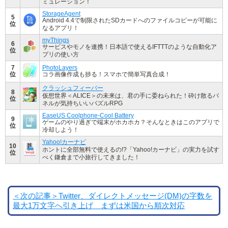
ミュレーション！
StorageAgent
5
Android 4.4で制限されたSDカードへのファイルコピーが可能に
位
なるアプリ！
myThings
6
サービスやモノを連携！日本語で使えるIFTTTのような自動化ア
位
プリの使い方
7
PhotoLayers
位
コラ画像作成も捗る！スマホで簡単写真合成！
クラッシュフィーバー
8
仮想世界＜ALICE＞の未来は、君の手に委ねられた！砕け散るパ
位
ネルが気持ちいいパズルRPG
EaseUS Coolphone-Cool Battery
9
ゲームのやり過ぎで端末がホカホカ？そんなときはこのアプリで
位
冷却しよう！
Yahoo!カーナビ
10
ホントに全部無料で使えるの!?「Yahoo!カーナビ」の実力を試す
位
べく鎌倉まで小旅行してきました！
＜次の記事＞Twitter、ダイレクトメッセージ(DM)の字数を
最大1万文字へ引き上げ まずは米国から順次対応