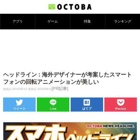
アプリ
ゲーム
特集
ランキング
ヘッドライン : 海外デザイナーが考案したスマート
フォンの回転アニメーションが美しい
[PR記事]
投稿日:2015/08/13
更新日:2015/08/13
ツイート
Line
はてブ
Pocket