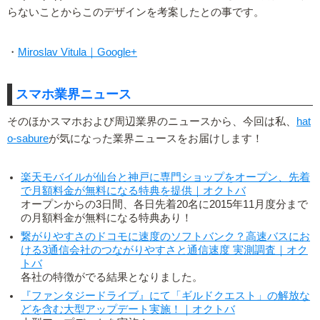
らないことからこのデザインを考案したとの事です。
・
Miroslav Vitula｜Google+
スマホ業界ニュース
そのほかスマホおよび周辺業界のニュースから、今回は私、
hat
o-sabure
が気になった業界ニュースをお届けします！
楽天モバイルが仙台と神戸に専門ショップをオープン、先着
で月額料金が無料になる特典を提供｜オクトバ
オープンからの3日間、各日先着20名に2015年11月度分まで
の月額料金が無料になる特典あり！
繋がりやすさのドコモに速度のソフトバンク？高速バスにお
ける3通信会社のつながりやすさと通信速度 実測調査｜オク
トバ
各社の特徴がでる結果となりました。
『ファンタジードライブ』にて「ギルドクエスト」の解放な
どを含む大型アップデート実施！｜オクトバ