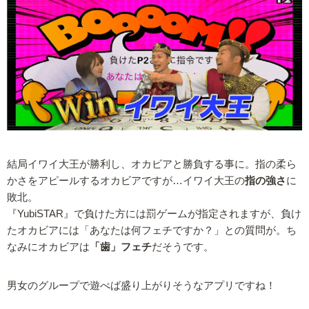
結局イワイ大王が勝利し、オカビアと勝負する事に。指の柔ら
かさをアピールするオカビアですが…イワイ大王の
指の強さ
に
敗北。
『YubiSTAR』で負けた方には罰ゲームが指定されますが、負け
たオカビアには「あなたは何フェチですか？」との質問が。ち
なみにオカビアは
「歯」フェチ
だそうです。
男女のグループで遊べば盛り上がりそうなアプリですね！