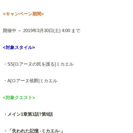
<キャンペーン期間>
開催中 ～ 2019年3月30日(土) 4:00 まで
<対象スタイル>
・SS[ロアーヌの民を護る]ミカエル
・A[ロアーヌ侯爵]ミカエル
<対象クエスト>
・メイン1章第1話?第9話
・「失われた記憶 -ミカエル-」