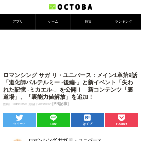
アプリ
ゲーム
特集
ランキング
ロマンシング サガ リ・ユニバース：メイン1章第9話
「道化師バルテルミー -後編-」と新イベント「失わ
れた記憶 -ミカエル-」を公開！ 新コンテンツ「裏
道場」、「裏能力値解放」を追加！
[PR記事]
投稿日:2019/03/28
更新日:2019/03/28
ツイート
Line
はてブ
Pocket
ロマンシング サガ リ・ユニバース