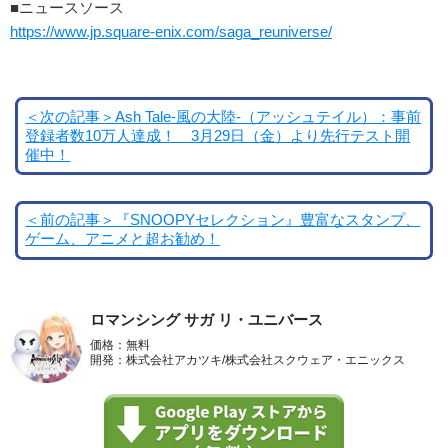
■ニュースソース
https://www.jp.square-enix.com/saga_reuniverse/
＜次の記事＞Ash Tale-風の大陸-（アッシュテイル）：事前
登録者数10万人達成！ 3月29日（金）より先行テスト開
催中！
＜前の記事＞『SNOOPYセレクション』豊富なスタンプ、
ゲーム、アニメと超お勧め！
ロマンシング サガ リ・ユニバース
価格：無料
開発：株式会社アカツキ/株式会社スクウェア・エニックス