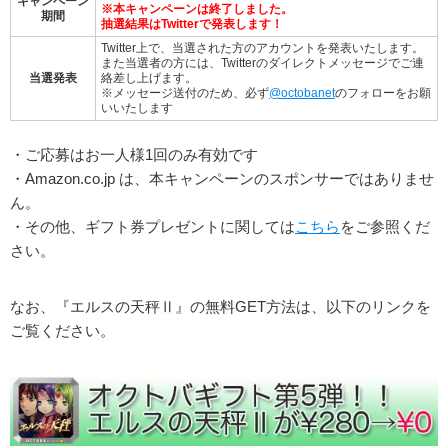
キャンペーン
※本キャンペーンは終了しました。
期間
抽選結果はTwitterで発表します！
Twitter上で、当選された方のアカウントを発表いたします。
また当選者の方には、Twitterのダイレクトメッセージでご連
当選発表
絡差し上げます。
※メッセージ送付のため、必ず
@octobanet
のフォローをお願
いいたします
・ご応募はお一人様1回のみ有効です
・Amazon.co.jp は、本キャンペーンのスポンサーではありませ
ん。
・その他、ギフト券プレゼントに関しては
こちら
をご参照くだ
さい。
なお、『エルスの天秤Ⅱ』の無料GET方法は、以下のリンクを
ご覧ください。