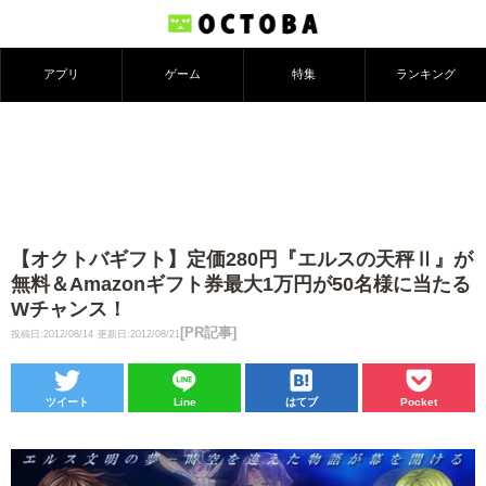
アプリ
ゲーム
特集
ランキング
【オクトバギフト】定価280円『エルスの天秤Ⅱ』が
無料＆Amazonギフト券最大1万円が50名様に当たる
Wチャンス！
[PR記事]
投稿日:2012/08/14
更新日:2012/08/21
ツイート
Line
はてブ
Pocket