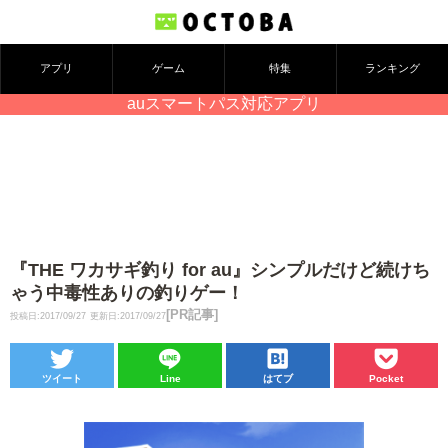
アプリ
ゲーム
特集
ランキング
auスマートパス対応アプリ
『THE ワカサギ釣り for au』シンプルだけど続けち
ゃう中毒性ありの釣りゲー！
[PR記事]
投稿日:2017/09/27
更新日:2017/09/27
ツイート
Line
はてブ
Pocket