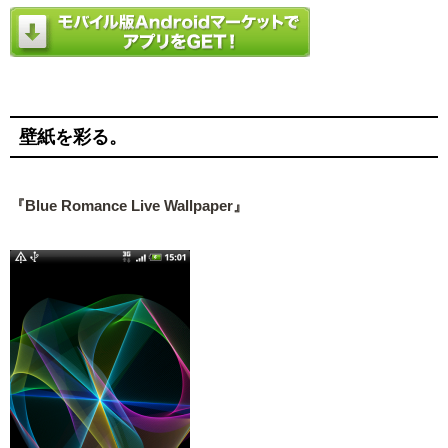
壁紙を彩る。
『Blue Romance Live Wallpaper』