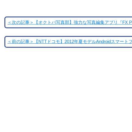
＜次の記事＞【オクトバ写真部】強力な写真編集アプリ『FX Pho
＜前の記事＞【NTTドコモ】2012年夏モデルAndroidスマ