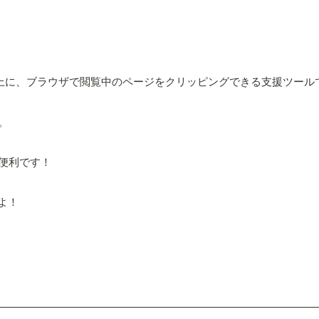
rnote』のノート上に、ブラウザで閲覧中のページをクリッピングできる支援ツー
。
便利です！
よ！