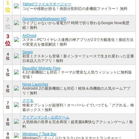
1
Yahoo!ファイルマネージャー
コピーや移動が捗る！画面分割対応の多機能ファイラー！ 無料
位
2
GoogleNowWallpaper HD
ライブじゃないから省電力!? 時間で切り替わるGoogle Now風壁
位
紙！無料
3
AirDroid
スマホ⇔PCワイヤレス連携の神アプリが2.0で大幅進化！接続方法
位
や変更点を徹底解説！無料
Simeji
4
初音ミクスキンも登場！新インターフェースで生まれ変わった定番
位
日本語入力アプリ！無料
Beautiful Widgets Free
5
4.2の新機能にも対応！テーマが豊富な人気ウィジェットに無料版
位
登場！
Nova Launcher
6
Android4.2の最新機能にも対応！軽快＆高機能の人気ホームアプ
位
リ！無料
ググる
7
検索オプションが超便利！オーバーレイでいつでも「ググれる」検
位
索ボックス！無料
アイアンマン3 – 公式ゲーム
8
人気映画の世界を完全再現！超美麗&爽快なアクションゲーム！無
位
料
9
Windows 7 Task Bar
位
Windows7にそっくりなタスクバー＆スタートランチャー！