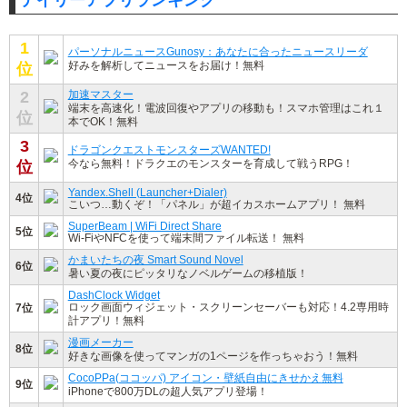
1
パーソナルニュースGunosy：あなたに合ったニュースリーダ
好みを解析してニュースをお届け！無料
位
2
加速マスター
端末を高速化！電波回復やアプリの移動も！スマホ管理はこれ１
位
本でOK！無料
3
ドラゴンクエストモンスターズWANTED!
今なら無料！ドラクエのモンスターを育成して戦うRPG！
位
Yandex.Shell (Launcher+Dialer)
4位
こいつ…動くぞ！「パネル」が超イカスホームアプリ！ 無料
SuperBeam | WiFi Direct Share
5位
Wi-FiやNFCを使って端末間ファイル転送！ 無料
かまいたちの夜 Smart Sound Novel
6位
暑い夏の夜にピッタリなノベルゲームの移植版！
DashClock Widget
ロック画面ウィジェット・スクリーンセーバーも対応！4.2専用時
7位
計アプリ！無料
漫画メーカー
8位
好きな画像を使ってマンガの1ページを作っちゃおう！無料
CocoPPa(ココッパ) アイコン・壁紙自由にきせかえ無料
9位
iPhoneで800万DLの超人気アプリ登場！