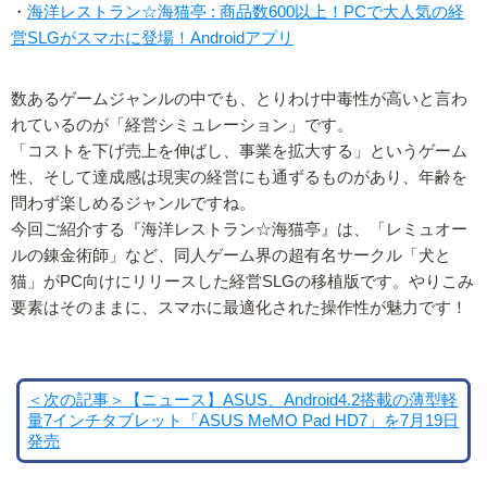
・
海洋レストラン☆海猫亭 : 商品数600以上！PCで大人気の経
営SLGがスマホに登場！Androidアプリ
数あるゲームジャンルの中でも、とりわけ中毒性が高いと言わ
れているのが「経営シミュレーション」です。
「コストを下げ売上を伸ばし、事業を拡大する」というゲーム
性、そして達成感は現実の経営にも通ずるものがあり、年齢を
問わず楽しめるジャンルですね。
今回ご紹介する『海洋レストラン☆海猫亭』は、「レミュオー
ルの錬金術師」など、同人ゲーム界の超有名サークル「犬と
猫」がPC向けにリリースした経営SLGの移植版です。やりこみ
要素はそのままに、スマホに最適化された操作性が魅力です！
＜次の記事＞【ニュース】ASUS、Android4.2搭載の薄型軽
量7インチタブレット「ASUS MeMO Pad HD7」を7月19日
発売