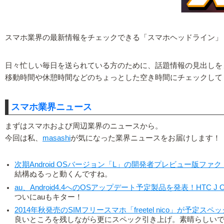
スマホ業界の最新情報をチェックできる「スマホヘッドライン」
日々忙しい毎日を送られている方のために、話題情報の見出しを
移動時間や休憩時間などのちょっとした空き時間にチェックして
スマホ業界ニュース
まずはスマホおよび周辺業界のニュースから。
今回は私、
masashi
が気になった業界ニュースをお届けします！
次期Android OSバージョン「L」の開発者プレビュー版フ
結構ぬるっと動くんですね。
au、Android4.4へのOSアップデート予定製品を発表！HTC J 
ついにauもキター！
2014年秋発売のSIMフリースマホ「freetel nico」が
良いところを残しながら更にスペック引き上げ。素晴らしい