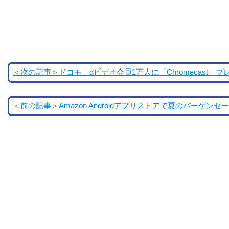
＜次の記事＞ドコモ、dビデオ会員1万人に「Chromecast」
＜前の記事＞Amazon Androidアプリストアで夏のバーゲンセ