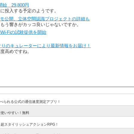
始 29,800円
場に投入する予定のようです。
a」の実機デモ公開、立体空間認識プロジェクトの詳細も
…もう響きがカッコ良いじゃないですか。
i-Fiの試験提供を開始
すぐりのキュレーターにより最新情報をお届け！
頼度高めですね。
比べられる公式の通信速度測定アプリ！
超使いやすい！無料
超スタイリッシュアクションRPG！