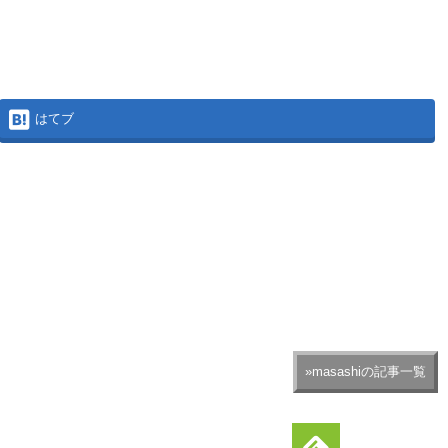
はてブ
»masashiの記事一覧