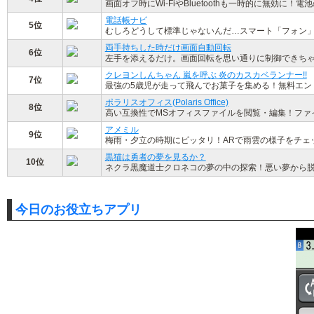
画面オフ時にWi-FiやBluetoothも一時的に無効に
電話帳ナビ
5位
むしろどうして標準じゃないんだ…スマート「フォン
両手持ちした時だけ画面自動回転
6位
左手を添えるだけ。画面回転を思い通りに制御できち
クレヨンしんちゃん 嵐を呼ぶ 炎のカスカベランナー!!
7位
最強の5歳児が走って飛んでお菓子を集める！無料エン
ポラリスオフィス(Polaris Office)
8位
高い互換性でMSオフィスファイルを閲覧・編集！ファ
アメミル
9位
梅雨・夕立の時期にピッタリ！ARで雨雲の様子をチェ
黒猫は勇者の夢を見るか？
10位
ネクラ黒魔道士クロネコの夢の中の探索！悪い夢から
今日のお役立ちアプリ