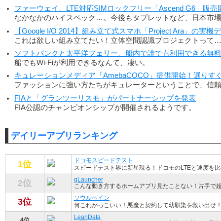
ファーウェイ、LTE対応SIMロックフリー「Ascend G6」販売開
なかなかのハイスペック…。今後もタブレットなど、日本市
【Google I/O 2014】組み立て式スマホ「Project Ar
これは欲しい組み立てたい！立体空間認識プロジェクトって
ソフトバンクと太平洋フェリー、船内で誰でも利用できる無料W
船でもWi-Fiが利用できるなんて、凄い。
キュレーションメディア「AmebaCOCO」提供開始！選り
ファッションに強い方たちがキュレーターということで、信
FIAと「グランツーリスモ」がパートナーシップを発表
FIA公認のチャンピオンシップが開催されるようです。
デイリーアプリランキング
ドコモスピードテスト
1位
スピードテスト界に新星現る！ドコモのLTEと速度を
qLauncher
2位
こんな動き方するホームアプリ見たことない！片手で
ソウルベイン
3位
何これかっこいい！悪魔と契約して幼馴染を救い出せ！
LeanData
4位