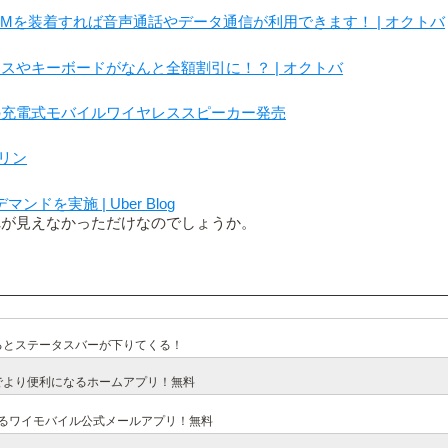
IMを装着すれば音声通話やデータ通信が利用できます！ | オクトバ
マウスやキーボードがなんと全額割引に！？ | オクトバ
の充電式モバイルワイヤレススピーカー発売
ンリン
。
を実施 | Uber Blog
れが見えなかっただけなのでしょうか。
るとステータスバーが下りてくる！
でより便利になるホームアプリ！無料
使えるワイモバイル公式メールアプリ！無料