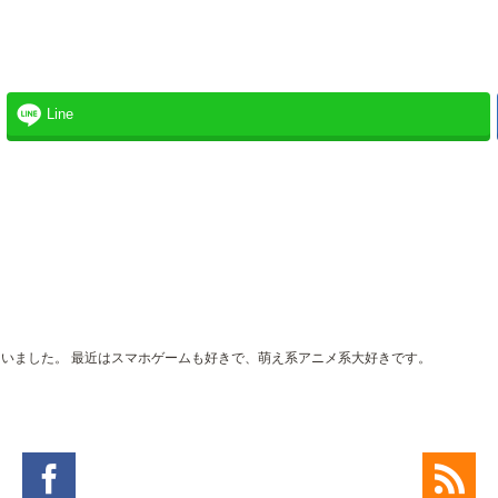
Line
。
界にいました。 最近はスマホゲームも好きで、萌え系アニメ系大好きです。