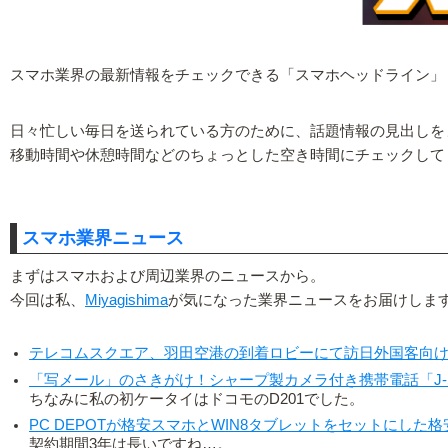
スマホ業界の最新情報をチェックできる「スマホヘッドライン」
日々忙しい毎日を送られている方のために、話題情報の見出しを
移動時間や休憩時間などのちょっとした空き時間にチェックして
スマホ業界ニュース
まずはスマホおよび周辺業界のニュースから。
今回は私、
Miyagishima
が気になった業界ニュースをお届けしま
テレコムスクエア、羽田空港の到着ロビーにて訪日外国客向けプ
「写メール」のさきがけ！シャープ製カメラ付き携帯電話「J-S
ちなみに私の初ケータイはドコモのD201でした。
PC DEPOTが格安スマホとWIN8タブレットをセットにした格
契約期間3年は長いですね…。