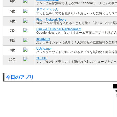
4位
ホントに全部無料で使えるの!?「Yahoo!カーナビ」の
ドロイドちゃん
5位
ずっと話をしてても飽きない！おしゃべりに特化したユ
Fing – Network Tools
6位
遠隔でPCの電源を入れることも可能！「今このLANに
Blur – A Launcher Replacement
7位
Google Nowじゃ…ない！？ホーム画面にアプリを埋め
InstaMark
8位
思い出をオシャレに残そう！天気情報や位置情報を自動
UUcleaner
9位
バックグラウンドで動いているアプリを無効化！簡単操
2CUBE
10位
シンプルだけど難しい！？繋がれた2つのキューブをジャ
今日のアプリ