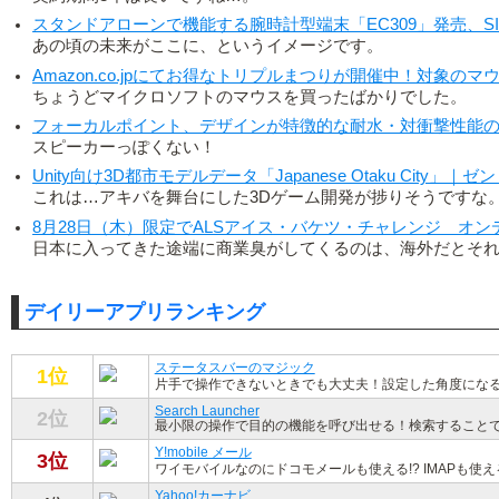
スタンドアローンで機能する腕時計型端末「EC309」発売、S
あの頃の未来がここに、というイメージです。
Amazon.co.jpにてお得なトリプルまつりが開催中！対象の
ちょうどマイクロソフトのマウスを買ったばかりでした。
フォーカルポイント、デザインが特徴的な耐水・対衝撃性能
スピーカーっぽくない！
Unity向け3D都市モデルデータ「Japanese Otaku City」｜ゼ
これは…アキバを舞台にした3Dゲーム開発が捗りそうですな
8月28日（木）限定でALSアイス・バケツ・チャレンジ オンデマンド
日本に入ってきた途端に商業臭がしてくるのは、海外だとそ
デイリーアプリランキング
ステータスバーのマジック
1位
片手で操作できないときでも大丈夫！設定した角度にな
Search Launcher
2位
最小限の操作で目的の機能を呼び出せる！検索すること
Y!mobile メール
3位
ワイモバイルなのにドコモメールも使える!? IMAPも
Yahoo!カーナビ