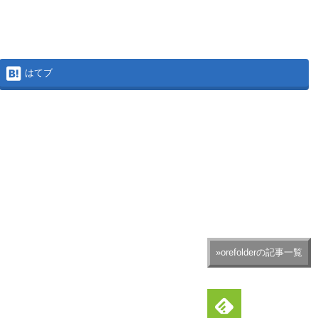
はてブ
»orefolderの記事一覧