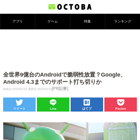
アプリ
ゲーム
特集
ランキング
全世界9億台のAndroidで脆弱性放置？Google、
Android 4.3までのサポート打ち切りか
[PR記事]
投稿日:2015/01/14
更新日:2015/01/14
ツイート
Line
はてブ
Pocket