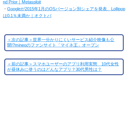
nd Prior｜Metasploit
・
Googleが2015年1月のOSバージョン別シェアを発表、Lollipop
は0.1％未満か｜オクトバ
＜次の記事＞世界一分かりにくいサービス紹介映像も公
開!?mineoのファンサイト「マイネ王」オープン
＜前の記事＞スマホユーザーのアプリ利用実態 10代女性
が昼休みに使うのはどんなアプリ？30代男性は？