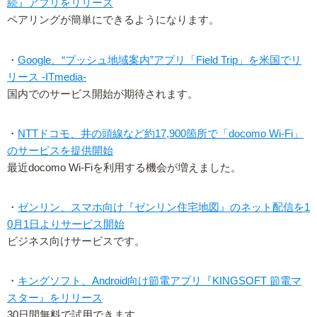
続』アプリをリリース
ペアリングが簡単にできるようになります。
・
Google、“プッシュ地域案内”アプリ「Field Trip」を米国でリ
リース -ITmedia-
国内でのサービス開始が期待されます。
・
NTTドコモ、井の頭線など約17,900箇所で「docomo Wi-Fi」
のサービスを提供開始
最近docomo Wi-Fiを利用する機会が増えました。
・
ゼンリン、スマホ向け『ゼンリン住宅地図』のネット配信を1
0月1日よりサービス開始
ビジネス向けサービスです。
・
キングソフト、Android向け節電アプリ『KINGSOFT 節電マ
スター』をリリース
30日間無料で試用できます。