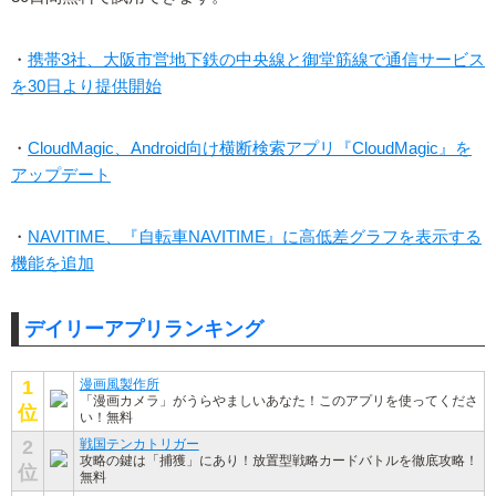
・
携帯3社、大阪市営地下鉄の中央線と御堂筋線で通信サービス
を30日より提供開始
・
CloudMagic、Android向け横断検索アプリ『CloudMagic』を
アップデート
・
NAVITIME、『自転車NAVITIME』に高低差グラフを表示する
機能を追加
デイリーアプリランキング
1
漫画風製作所
「漫画カメラ」がうらやましいあなた！このアプリを使ってくださ
位
い！無料
2
戦国テンカトリガー
攻略の鍵は「捕獲」にあり！放置型戦略カードバトルを徹底攻略！
位
無料