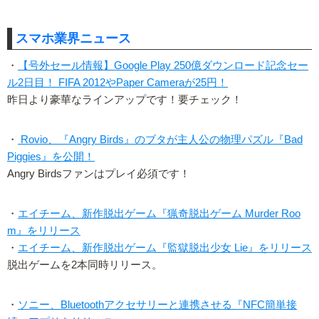
スマホ業界ニュース
・
【号外セール情報】Google Play 250億ダウンロード記念セー
ル2日目！ FIFA 2012やPaper Cameraが25円！
昨日より豪華なラインアップです！要チェック！
・
Rovio、『Angry Birds』のブタが主人公の物理パズル『Bad
Piggies』を公開！
Angry Birdsファンはプレイ必須です！
・
エイチーム、新作脱出ゲーム『猟奇脱出ゲーム Murder Roo
m』をリリース
・
エイチーム、新作脱出ゲーム『監獄脱出少女 Lie』をリリース
脱出ゲームを2本同時リリース。
・
ソニー、Bluetoothアクセサリーと連携させる『NFC簡単接