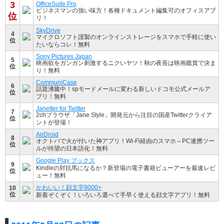
3
OfficeSuite Pro
ビジネスマンの強い味方！各種ドキュメント編集可のオフィスアプ
位
リ！
SkyDrive
4
マイクロソフト謹製のオンラインストレージをスマホで手軽に使い
位
たいならコレ！無料
Sony Pictures Japan
5
映画欲をガンガン刺激するニクいヤツ！秋の夜長は映画鑑賞で決ま
位
り！無料
CommuniCase
6
話題沸騰中！spモードメールに変わる新しいドコモ公式メールア
位
プリ！無料
Janetter for Twitter
7
2chブラウザ「Jane Style」開発元から注目の国産Twitterクライア
位
ントが登場！
AirDroid
8
オクトバで火が付いた神アプリ！Wi-Fi経由のスマホ⇔PC連携ツー
位
ルが待望の日本語化！無料
Google Play ブックス
9
Kindleの対抗馬になるか？新登場の電子書籍ビューアーを最速レビ
位
ュー！無料
かわいい！顔文字9000+
10
位
新着ぞくぞく！いろいろ選べて手早く使える顔文字アプリ！無料