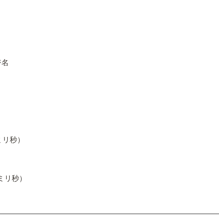
ジ名
（ミリ秒）
（ミリ秒）