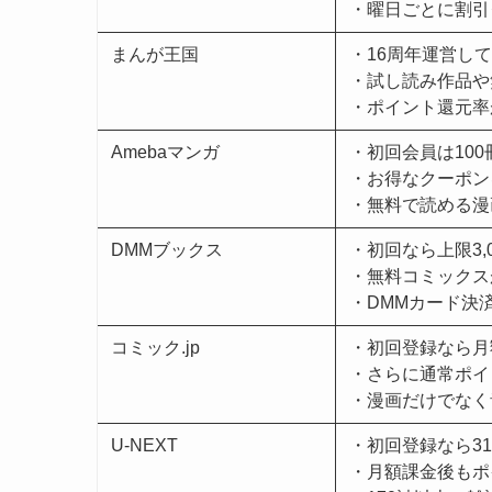
・曜日ごとに割引
まんが王国
・16周年運営し
・試し読み作品や
・ポイント還元率
Amebaマンガ
・初回会員は10
・お得なクーポン
・無料で読める漫画
DMMブックス
・初回なら上限3,
・無料コミックスが
・DMMカード決
コミック.jp
・初回登録なら月
・さらに通常ポイ
・漫画だけでなく
U-NEXT
・初回登録なら3
・月額課金後もポ