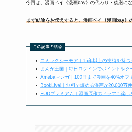
今回は、漫画ベイ《漫画bay》の代わり・後継に
まず結論をお伝えすると、漫画ベイ《漫画bay》
この記事の結論
コミックシーモア｜15年以上の実績を持つ
まんが王国｜毎日ログインでポイントやクー
Amebaマンガ｜100冊まで漫画を40%オ
BookLive!｜無料で読める漫画が20,000万
FODプレミアム｜漫画原作のドラマも楽し