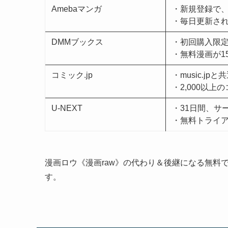
Amebaマンガ
・新規登録で、
・毎日更新され
DMMブックス
・初回購入限定
・無料漫画が15
コミック.jp
・music.j
・2,000以
U-NEXT
・31日間、サ
・無料トライア
漫画ロウ《漫画raw》の代わり＆後継になる無料
す。