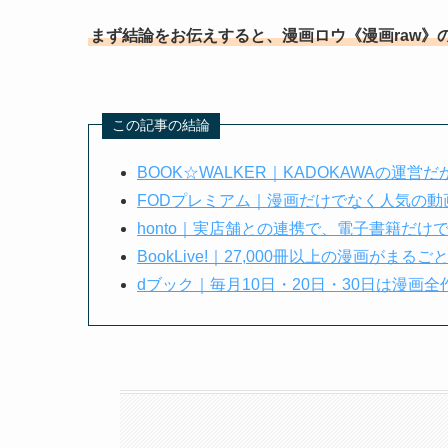
まず結論をお伝えすると、漫画ロウ《漫画raw》
この記事の結論
BOOK☆WALKER｜KADOKAWAの運
FODプレミアム｜漫画だけでなく人気の動
honto｜実店舗との連携で、電子書籍だ
BookLive!｜27,000冊以上の漫画がま
dブック｜毎月10日・20日・30日は漫画