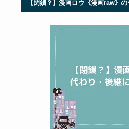
【閉鎖？】漫画ロウ《漫画raw》