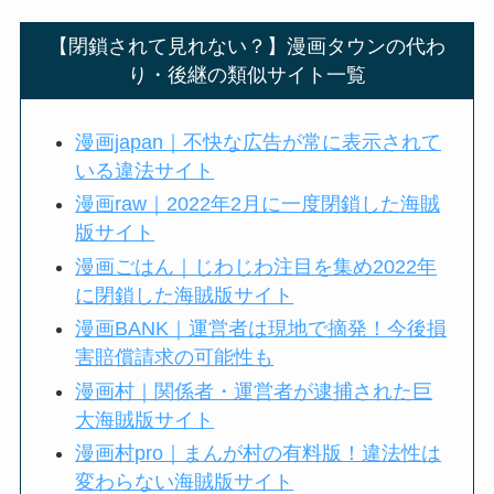
【閉鎖されて見れない？】漫画タウンの代わ
り・後継の類似サイト一覧
漫画japan｜不快な広告が常に表示されて
いる違法サイト
漫画raw｜2022年2月に一度閉鎖した海賊
版サイト
漫画ごはん｜じわじわ注目を集め2022年
に閉鎖した海賊版サイト
漫画BANK｜運営者は現地で摘発！今後損
害賠償請求の可能性も
漫画村｜関係者・運営者が逮捕された巨
大海賊版サイト
漫画村pro｜まんが村の有料版！違法性は
変わらない海賊版サイト