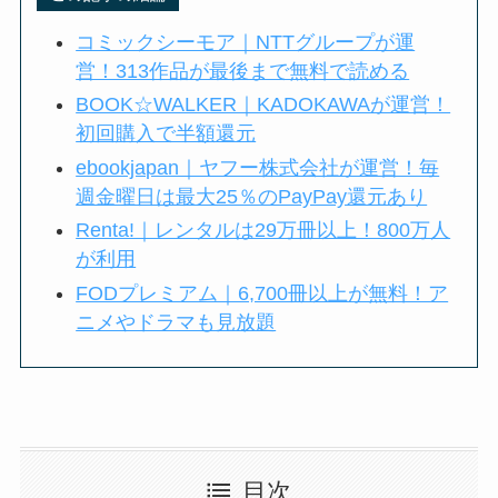
コミックシーモア｜NTTグループが運
営！313作品が最後まで無料で読める
BOOK☆WALKER｜KADOKAWAが運営！
初回購入で半額還元
ebookjapan｜ヤフー株式会社が運営！毎
週金曜日は最大25％のPayPay還元あり
Renta!｜レンタルは29万冊以上！800万人
が利用
FODプレミアム｜6,700冊以上が無料！ア
ニメやドラマも見放題
目次