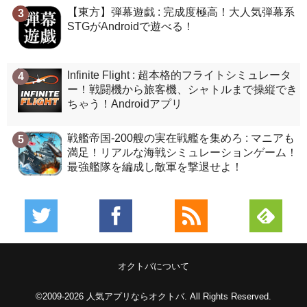
【東方】弾幕遊戯 : 完成度極高！大人気弾幕系
3
STGがAndroidで遊べる！
Infinite Flight : 超本格的フライトシミュレータ
4
ー！戦闘機から旅客機、シャトルまで操縦でき
ちゃう！Androidアプリ
戦艦帝国-200艘の実在戦艦を集めろ : マニアも
5
満足！リアルな海戦シミュレーションゲーム！
最強艦隊を編成し敵軍を撃退せよ！
オクトバについて
©2009-2026
人気アプリならオクトバ
. All Rights Reserved.