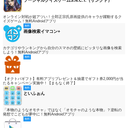
ソーシャルクイズゲームS.N.C.T.（サンクト）
オンライン対戦が超アツい！士郎正宗氏原画提供のキャラが躍動するク
イズゲーム！無料Androidアプリ
無料
画像検索イマコン+
カテゴリやランキングから自分のスマホの壁紙にピッタリな画像を検索
しよう！無料Androidアプリ
無料
【オクトバギフト】有料アプリプレゼント＆抽選でギフト券2,000円が当
たるキャンペーン実施中！【まもなく終了】
無料
といふぉん
「本物のようなオモチャ」ではなく「オモチャのような本物」？逆転の
発想でこどもが夢中に！無料Androidアプリ
無料