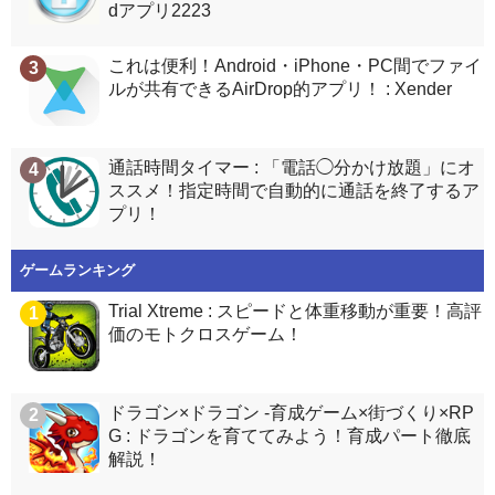
dアプリ2223
これは便利！Android・iPhone・PC間でファイ
3
ルが共有できるAirDrop的アプリ！ : Xender
通話時間タイマー : 「電話◯分かけ放題」にオ
4
ススメ！指定時間で自動的に通話を終了するア
プリ！
ゲームランキング
Trial Xtreme : スピードと体重移動が重要！高評
1
価のモトクロスゲーム！
ドラゴン×ドラゴン -育成ゲーム×街づくり×RP
2
G : ドラゴンを育ててみよう！育成パート徹底
解説！