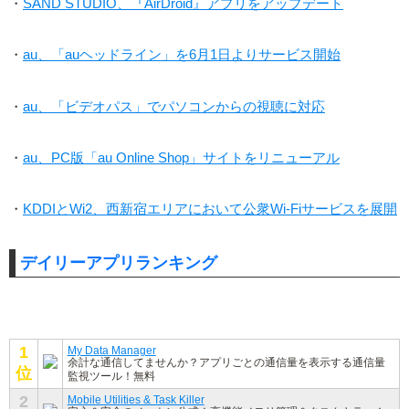
・
SAND STUDIO、『AirDroid』アプリをアップデート
・
au、「auヘッドライン」を6月1日よりサービス開始
・
au、「ビデオパス」でパソコンからの視聴に対応
・
au、PC版「au Online Shop」サイトをリニューアル
・
KDDIとWi2、西新宿エリアにおいて公衆Wi-Fiサービスを展開
デイリーアプリランキング
1
My Data Manager
余計な通信してませんか？アプリごとの通信量を表示する通信量
位
監視ツール！無料
2
Mobile Utilities & Task Killer