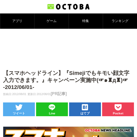
アプリ
ゲーム
特集
ランキング
【スマホヘッドライン】『Simejiでもキモい顔文字
入力できます。』キャンペーン実施中(☞๑♜д♜)☞
-2012/06/01-
[PR記事]
投稿日:2012/06/01
更新日:2012/06/01
ツイート
Line
はてブ
Pocket