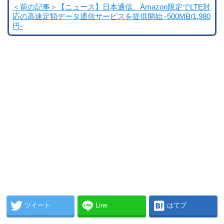
＜前の記事＞【ニュース】日本通信、Amazon限定でLTE対
応の高速定額データ通信サービスを提供開始 -500MB/1,980
円-
ツイート
Line
はてブ