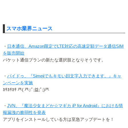
スマホ業界ニュース
・
日本通信、Amazon限定でLTE対応の高速定額データ通信SIM
を販売開始
パケット通信プランの新たな選択肢となりそうです。
・
バイドゥ、『Simejiでもキモい顔文字入力できます。』キャ
ンペーンを実施
ｶｻｶｻｶｻ 癶( 癶;:ﾟ;益;ﾟ;)癶
・
JVN、『魔法少女まどか☆マギカ iP for Android』における情
報漏洩の脆弱性を発表
アプリをインストールしている方は至急アップデートを！