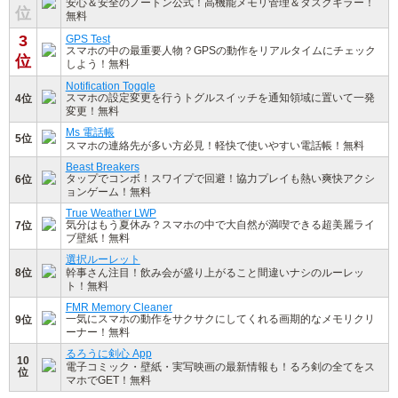
安心＆安全のノートン公式！高機能メモリ管理＆タスクキラー！
位
無料
3
GPS Test
スマホの中の最重要人物？GPSの動作をリアルタイムにチェック
位
しよう！無料
Notification Toggle
スマホの設定変更を行うトグルスイッチを通知領域に置いて一発
4位
変更！無料
Ms 電話帳
5位
スマホの連絡先が多い方必見！軽快で使いやすい電話帳！無料
Beast Breakers
タップでコンボ！スワイプで回避！協力プレイも熱い爽快アクシ
6位
ョンゲーム！無料
True Weather LWP
気分はもう夏休み？スマホの中で大自然が満喫できる超美麗ライ
7位
ブ壁紙！無料
選択ルーレット
8位
幹事さん注目！飲み会が盛り上がること間違いナシのルーレッ
ト！無料
FMR Memory Cleaner
一気にスマホの動作をサクサクにしてくれる画期的なメモリクリ
9位
ーナー！無料
るろうに剣心 App
10
電子コミック・壁紙・実写映画の最新情報も！るろ剣の全てをス
位
マホでGET！無料