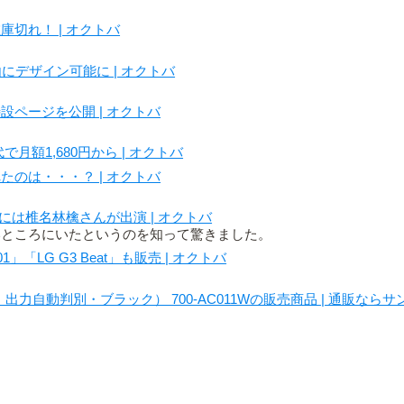
在庫切れ！ | オクトバ
盤を自由にデザイン可能に | オクトバ
特設ページを公開 | オクトバ
月額1,680円から | オクトバ
のは・・・？ | オクトバ
のCMには椎名林檎さんが出演 | オクトバ
いところにいたというのを知って驚きました。
」「LG G3 Beat」も販売 | オクトバ
自動判別・ブラック） 700-AC011Wの販売商品 | 通販ならサンワ