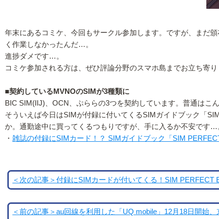
年末にあるコミケ、今回もサークル参加します。ですが、まだ頒
く作業しなかったんだ…。
進捗ダメです…。
コミケ参加される方は、ぜひ評論分野のスマホ島までお立ち寄り
■契約しているMVNOのSIMが3種類に
BIC SIM(IIJ)、OCN、ぷららの3つを契約しています。普通
そういえば今日はSIMが付録に付いてくるSIMガイドブック「SI
か。通勤途中に買ってくるつもりですが、手に入るか不安です…
・
雑誌の付録にSIMカード！？ SIMガイドブック「SIM PERFECT
＜次の記事＞付録にSIMカードが付いてくる！SIM PERFEC
＜前の記事＞au回線を利用した「UQ mobile」12月18日開始、京