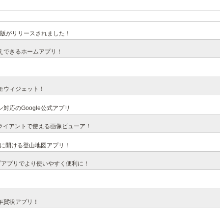
式版がリリースされました！
えできるホームアプリ！
モウィジェット！
応のGoogle公式アプリ
rクライアントで使える画像ビューア！
ぐに開ける登山地図アプリ！
トップアプリでより使いやすく便利に！
年賀状アプリ！