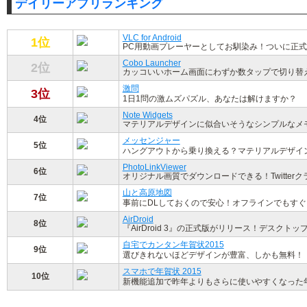
デイリーアプリランキング
VLC for Android
1位
PC用動画プレーヤーとしてお馴染み！ついに正
Cobo Launcher
2位
カッコいいホーム画面にわずか数タップで切り替
激問
3位
1日1問の激ムズパズル、あなたは解けますか？
Note Widgets
4位
マテリアルデザインに似合いそうなシンプルなメ
メッセンジャー
5位
ハングアウトから乗り換える？マテリアルデザイン対
PhotoLinkViewer
6位
オリジナル画質でダウンロードできる！Twitte
山と高原地図
7位
事前にDLしておくので安心！オフラインでもす
AirDroid
8位
『AirDroid 3』の正式版がリリース！デスク
自宅でカンタン年賀状2015
9位
選びきれないほどデザインが豊富、しかも無料！
スマホで年賀状 2015
10位
新機能追加で昨年よりもさらに使いやすくなった