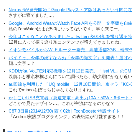
Nexus 6が発売開始！Google Playストア版はあっという間に
さすがに寝てました…。
Google、Android WearのWatch Face APIを公開 文字
私のZenWatchはまだ5.0になってないです。早く来てー。
今年はこんなことがありました…Twitterが2014年を振り返る
12月に入って振り返り系コンテンツが増えてきましたね。
イオンモバイルからWi-Fiルーター発売、高速通信3GB＋端末代で
バイドゥ、今年の漢字ならぬ「今年の顔文字」を発表！選ばれた
顔…文字…？
KDDIがau VoLTE対応2機種を12月12日発売、「isai VL」
以前ふと椎名林檎さんについて調べたら、幼少期にかなり近
au回線を利用した「UQ mobile」12月18日開始、京セラ「KC-01
これでmineoもぼっちじゃなくなりますね。
かしこいUSB充電器（急速充電・高出力10A・50W・6ポート・出力
どこかで見たデザイン…。これが主流になるのかな？
C87 3日目(2014/12/30) 西く02b | TechBooster特設サイト
「Android実践プログラミング」の表紙絵が可愛すぎる！！