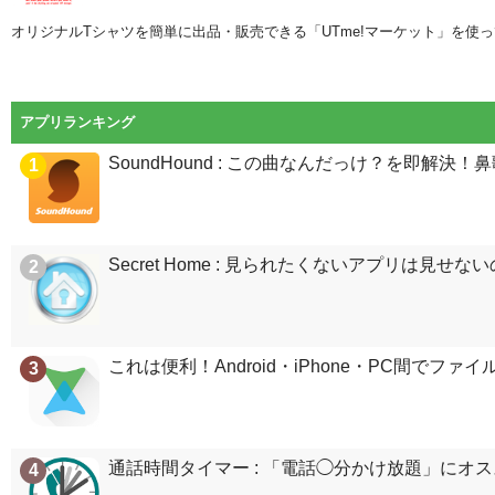
オリジナルTシャツを簡単に出品・販売できる「UTme!マーケット」を使
アプリランキング
SoundHound : この曲なんだっけ？を即解
1
Secret Home : 見られたくないアプリは見せ
2
これは便利！Android・iPhone・PC間でファイルが
3
通話時間タイマー : 「電話◯分かけ放題」に
4