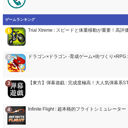
ゲームランキング
Trial Xtreme : スピードと体重移動が重要
1
ドラゴン×ドラゴン -育成ゲーム×街づくり×RP
2
【東方】弾幕遊戯 : 完成度極高！大人気弾幕系STG
3
Infinite Flight : 超本格的フライトシミ
4