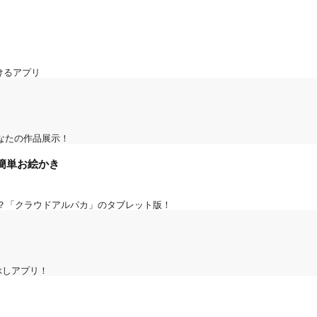
描けるアプリ
あなたの作品展示！
簡単お絵かき
の！？「クラウドアルパカ」のタブレット版！
ぶしアプリ！