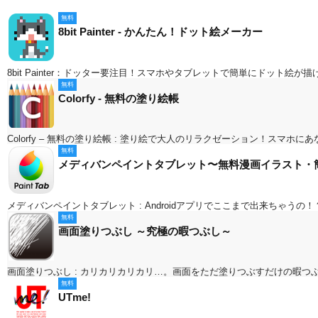
無料
8bit Painter - かんたん！ドット絵メーカー
8bit Painter：ドッター要注目！スマホやタブレットで簡単にドット絵が
無料
Colorfy - 無料の塗り絵帳
Colorfy – 無料の塗り絵帳 : 塗り絵で大人のリラクゼーション！スマホに
無料
メディバンペイントタブレット〜無料漫画イラスト・
メディバンペイントタブレット : Androidアプリでここまで出来ちゃう
無料
画面塗りつぶし ～究極の暇つぶし～
画面塗りつぶし : カリカリカリカリ…。画面をただ塗りつぶすだけの暇つ
無料
UTme!