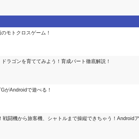
！高評価のモトクロスゲーム！
G : ドラゴンを育ててみよう！育成パート徹底解説！
がAndroidで遊べる！
ュレーター！戦闘機から旅客機、シャトルまで操縦できちゃう！Android