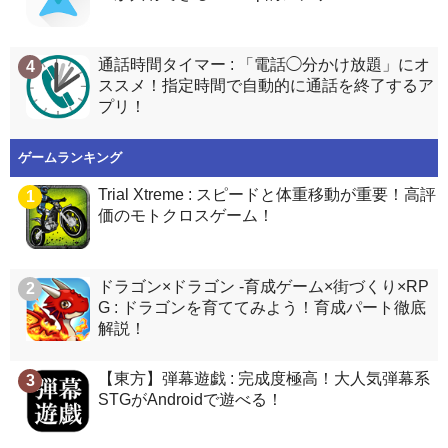
通話時間タイマー : 「電話◯分かけ放題」にオ
4
ススメ！指定時間で自動的に通話を終了するア
プリ！
ゲームランキング
Trial Xtreme : スピードと体重移動が重要！高評
1
価のモトクロスゲーム！
ドラゴン×ドラゴン -育成ゲーム×街づくり×RP
2
G : ドラゴンを育ててみよう！育成パート徹底
解説！
【東方】弾幕遊戯 : 完成度極高！大人気弾幕系
3
STGがAndroidで遊べる！