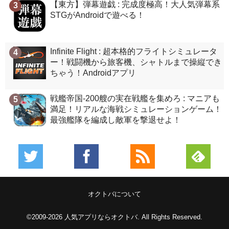
【東方】弾幕遊戯 : 完成度極高！大人気弾幕系
3
STGがAndroidで遊べる！
Infinite Flight : 超本格的フライトシミュレータ
4
ー！戦闘機から旅客機、シャトルまで操縦でき
ちゃう！Androidアプリ
戦艦帝国-200艘の実在戦艦を集めろ : マニアも
5
満足！リアルな海戦シミュレーションゲーム！
最強艦隊を編成し敵軍を撃退せよ！
オクトバについて
©2009-2026
人気アプリならオクトバ
. All Rights Reserved.