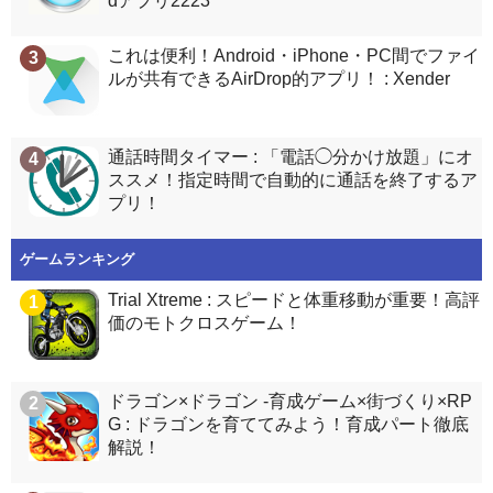
dアプリ2223
これは便利！Android・iPhone・PC間でファイ
3
ルが共有できるAirDrop的アプリ！ : Xender
通話時間タイマー : 「電話◯分かけ放題」にオ
4
ススメ！指定時間で自動的に通話を終了するア
プリ！
ゲームランキング
Trial Xtreme : スピードと体重移動が重要！高評
1
価のモトクロスゲーム！
ドラゴン×ドラゴン -育成ゲーム×街づくり×RP
2
G : ドラゴンを育ててみよう！育成パート徹底
解説！