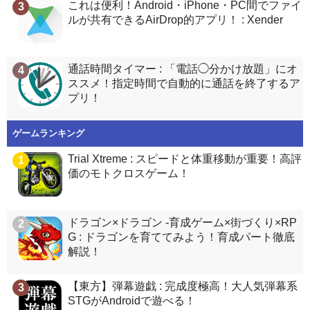
これは便利！Android・iPhone・PC間でファイ
3
ルが共有できるAirDrop的アプリ！ : Xender
通話時間タイマー : 「電話◯分かけ放題」にオ
4
ススメ！指定時間で自動的に通話を終了するア
プリ！
ゲームランキング
Trial Xtreme : スピードと体重移動が重要！高評
1
価のモトクロスゲーム！
ドラゴン×ドラゴン -育成ゲーム×街づくり×RP
2
G : ドラゴンを育ててみよう！育成パート徹底
解説！
【東方】弾幕遊戯 : 完成度極高！大人気弾幕系
3
STGがAndroidで遊べる！