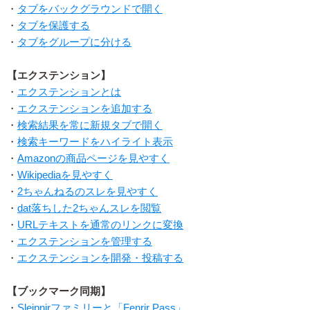
・
タブをバックグラウンドで開く
・
タブを保護する
・
タブをグループに分ける
【エクステンション】
・
エクステンションとは
・
エクステンションを追加する
・
検索結果を常に新規タブで開く
・
検索キーワードをハイライト表示
・
Amazonの商品ページを見やすく
・
Wikipediaを見やすく
・
2ちゃんねるのスレを見やすく
・
dat落ちした2ちゃんスレを閲覧
・
URLテキストを通常のリンクに変換
・
エクステンションを管理する
・
エクステンションを開発・投稿する
【ブックマーク同期】
・
Sleipnirファミリーと「Fenrir Pass」