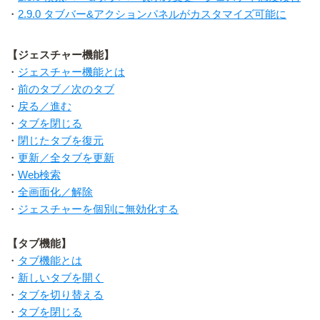
・
2.9.0 タブバー&アクションパネルがカスタマイズ可能に
【ジェスチャー機能】
・
ジェスチャー機能とは
・
前のタブ／次のタブ
・
戻る／進む
・
タブを閉じる
・
閉じたタブを復元
・
更新／全タブを更新
・
Web検索
・
全画面化／解除
・
ジェスチャーを個別に無効化する
【タブ機能】
・
タブ機能とは
・
新しいタブを開く
・
タブを切り替える
・
タブを閉じる