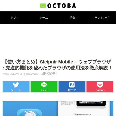
アプリ
ゲーム
特集
ランキング
【使い方まとめ】Sleipnir Mobile – ウェブブラウザ
: 先進的機能を秘めたブラウザの使用法を徹底解説！
[PR記事]
投稿日:2012/09/06
更新日:2013/04/11
ツイート
Line
はてブ
Pocket