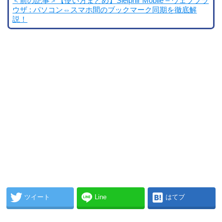
＜前の記事＞【使い方まとめ】Sleipnir Mobile – ウェブブラ
ウザ : パソコン⇔スマホ間のブックマーク同期を徹底解
説！
ツイート
Line
はてブ