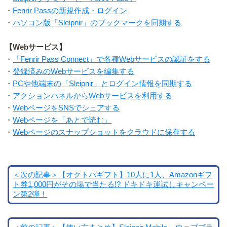
・
Fenrir Passの新規作成・ログイン
・
パソコン版「Sleipnir」のブックマークを同期する
【Webサービス】
・
「Fenrir Pass Connect」で各種Webサービスの認証をする
・
登録済みのWebサービスを編集する
・
PCや他端末の「Sleipnir」とログイン情報を同期する
・
アクションパネルからWebサービスを利用する
・
WebページをSNSでシェアする
・
Webページを「あとで読む」
・
Webページのスナップショットをクラウドに保存する
＜次の記事＞【オクトバギフト】10人に1人、Amazonギフ
ト券1,000円がその場で当たる!? ドキドキ運試しキャンペー
ン第2弾！