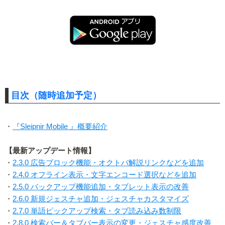
目次（随時追加予定）
・
『Sleipnir Mobile 』概要紹介
【最新アップデート情報】
・
2.3.0 広告ブロック機能・オクトバ解説リンクなどを追加
・
2.4.0 オフライン表示・文字エンコード選択などを追加
・
2.5.0 バックアップ機能追加・タブレット表示の改善
・
2.6.0 新規ジェスチャ追加・ジェスチャカスタマイズ
・
2.7.0 単語ピックアップ検索・タブ読み込み数制限
・
2.8.0 検索バー＆タブバー表示の変更・ジェスチャ感度改善