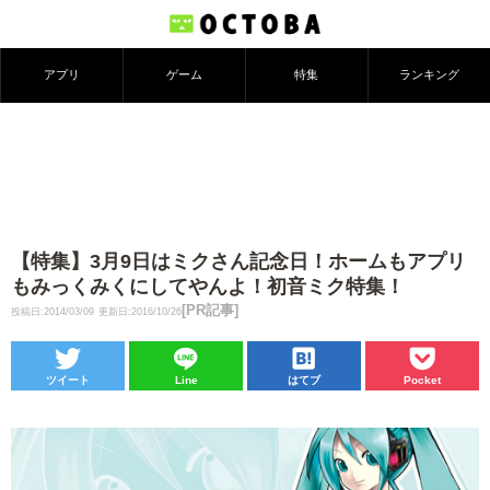
アプリ
ゲーム
特集
ランキング
【特集】3月9日はミクさん記念日！ホームもアプリ
もみっくみくにしてやんよ！初音ミク特集！
[PR記事]
投稿日:2014/03/09
更新日:2016/10/26
ツイート
Line
はてブ
Pocket