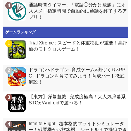
通話時間タイマー : 「電話◯分かけ放題」にオ
4
ススメ！指定時間で自動的に通話を終了するア
プリ！
ゲームランキング
Trial Xtreme : スピードと体重移動が重要！高評
1
価のモトクロスゲーム！
ドラゴン×ドラゴン -育成ゲーム×街づくり×RP
2
G : ドラゴンを育ててみよう！育成パート徹底
解説！
【東方】弾幕遊戯 : 完成度極高！大人気弾幕系
3
STGがAndroidで遊べる！
Infinite Flight : 超本格的フライトシミュレータ
4
ー！戦闘機から旅客機、シャトルまで操縦でき