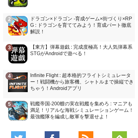
ドラゴン×ドラゴン -育成ゲーム×街づくり×RP
2
G : ドラゴンを育ててみよう！育成パート徹底
解説！
【東方】弾幕遊戯 : 完成度極高！大人気弾幕系
3
STGがAndroidで遊べる！
Infinite Flight : 超本格的フライトシミュレータ
4
ー！戦闘機から旅客機、シャトルまで操縦でき
ちゃう！Androidアプリ
戦艦帝国-200艘の実在戦艦を集めろ : マニアも
5
満足！リアルな海戦シミュレーションゲーム！
最強艦隊を編成し敵軍を撃退せよ！