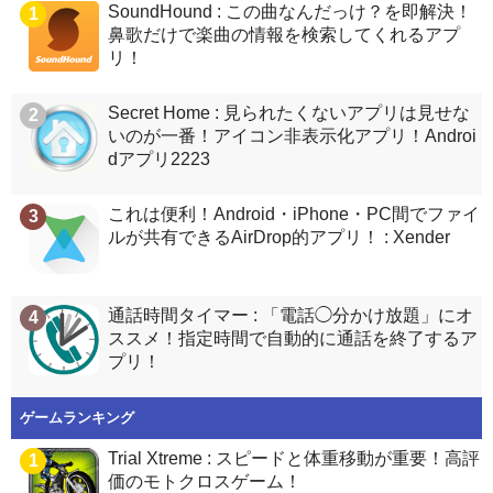
SoundHound : この曲なんだっけ？を即解決！
1
鼻歌だけで楽曲の情報を検索してくれるアプ
リ！
Secret Home : 見られたくないアプリは見せな
2
いのが一番！アイコン非表示化アプリ！Androi
dアプリ2223
これは便利！Android・iPhone・PC間でファイ
3
ルが共有できるAirDrop的アプリ！ : Xender
通話時間タイマー : 「電話◯分かけ放題」にオ
4
ススメ！指定時間で自動的に通話を終了するア
プリ！
ゲームランキング
Trial Xtreme : スピードと体重移動が重要！高評
1
価のモトクロスゲーム！