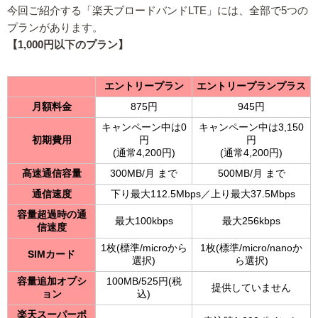
今回ご紹介する「楽天ブロードバンドLTE」には、全部で5つの
プランがあります。
【1,000円以下のプラン】
エントリープラン
エントリープランプラス
月額料金
875円
945円
キャンペーン中は0
キャンペーン中は3,150
初期費用
円
円
(通常4,200円)
(通常4,200円)
高速通信容量
300MB/月 まで
500MB/月 まで
通信速度
下り最大112.5Mbps／上り最大37.5Mbps
容量超過時の通
最大100kbps
最大256kbps
信速度
1枚(標準/microから
1枚(標準/micro/nanoか
SIMカード
選択)
ら選択)
容量追加オプシ
100MB/525円(税
提供していません
ョン
込)
楽天スーパーポ