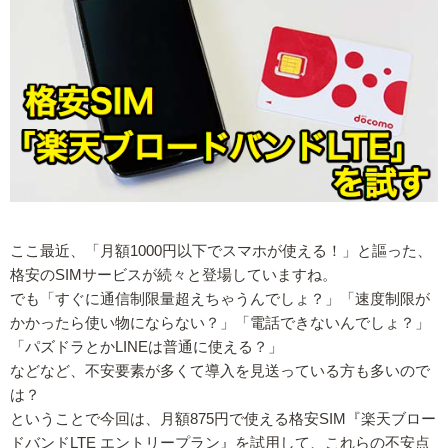
ここ最近、「月額1000円以下でスマホが使える！」と謳った、
格安のSIMサービスが続々と登場していますね。
でも「すぐに通信制限量超えちゃうんでしょ？」「速度制限が
かかったら使い物にならない？」「電話できないんでしょ？」
「パズドラとかLINEは普通に使える？」
などなど、不安要素が多くて導入を見送っている方も多いので
は？
ということで今回は、月額875円で使える格安SIM『楽天ブロー
ドバンドLTE エントリープラン』を試用して、これらの不安点