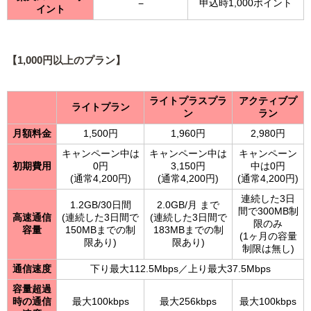
申込時1,000ポイント
−
イント
【1,000円以上のプラン】
ライトプラスプラ
アクティブプ
ライトプラン
ン
ラン
月額料金
1,500円
1,960円
2,980円
キャンペーン中は
キャンペーン中は
キャンペーン
初期費用
0円
3,150円
中は0円
(通常4,200円)
(通常4,200円)
(通常4,200円)
連続した3日
1.2GB/30日間
2.0GB/月 まで
間で300MB制
高速通信
(連続した3日間で
(連続した3日間で
限のみ
容量
150MBまでの制
183MBまでの制
(1ヶ月の容量
限あり)
限あり)
制限は無し)
通信速度
下り最大112.5Mbps／上り最大37.5Mbps
容量超過
時の通信
最大100kbps
最大256kbps
最大100kbps