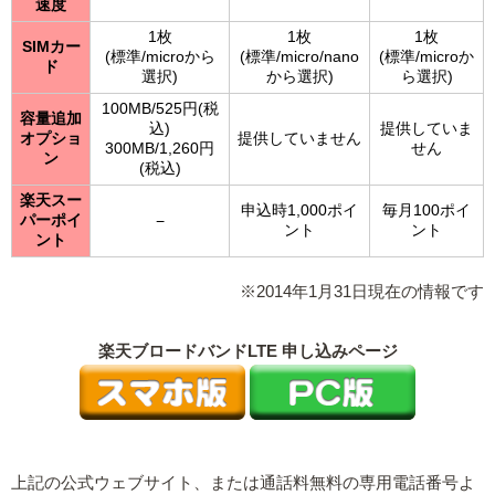
速度
1枚
1枚
1枚
SIMカー
(標準/microから
(標準/micro/nano
(標準/microか
ド
選択)
から選択)
ら選択)
100MB/525円(税
容量追加
込)
提供していま
オプショ
提供していません
300MB/1,260円
せん
ン
(税込)
楽天スー
申込時1,000ポイ
毎月100ポイ
パーポイ
−
ント
ント
ント
※2014年1月31日現在の情報です
楽天ブロードバンドLTE 申し込みページ
上記の公式ウェブサイト、または通話料無料の専用電話番号よ