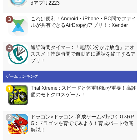
dアプリ2223
これは便利！Android・iPhone・PC間でファイ
3
ルが共有できるAirDrop的アプリ！ : Xender
通話時間タイマー : 「電話◯分かけ放題」にオ
4
ススメ！指定時間で自動的に通話を終了するア
プリ！
ゲームランキング
Trial Xtreme : スピードと体重移動が重要！高評
1
価のモトクロスゲーム！
ドラゴン×ドラゴン -育成ゲーム×街づくり×RP
2
G : ドラゴンを育ててみよう！育成パート徹底
解説！