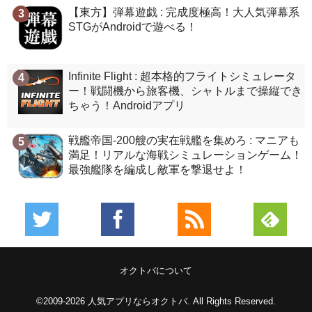
【東方】弾幕遊戯 : 完成度極高！大人気弾幕系
3
STGがAndroidで遊べる！
Infinite Flight : 超本格的フライトシミュレータ
4
ー！戦闘機から旅客機、シャトルまで操縦でき
ちゃう！Androidアプリ
戦艦帝国-200艘の実在戦艦を集めろ : マニアも
5
満足！リアルな海戦シミュレーションゲーム！
最強艦隊を編成し敵軍を撃退せよ！
オクトバについて
©2009-2026
人気アプリならオクトバ
. All Rights Reserved.