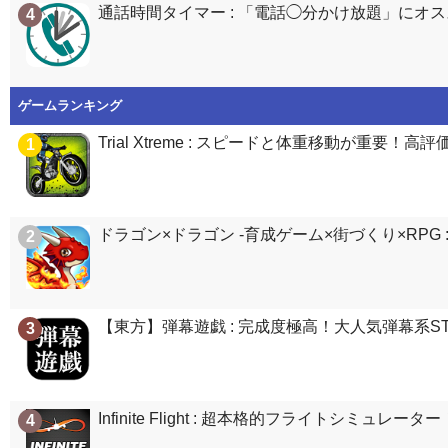
通話時間タイマー : 「電話◯分かけ放題」に
4
ゲームランキング
Trial Xtreme : スピードと体重移動が重要
1
ドラゴン×ドラゴン -育成ゲーム×街づくり×RP
2
【東方】弾幕遊戯 : 完成度極高！大人気弾幕系STG
3
Infinite Flight : 超本格的フライトシミ
4