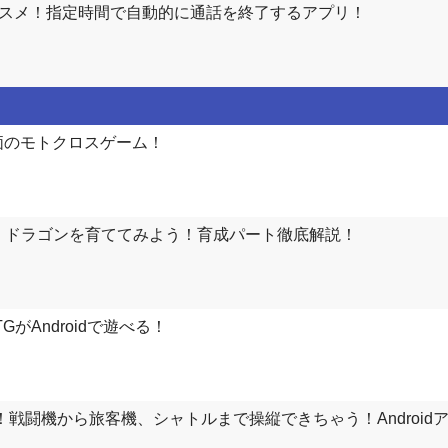
オススメ！指定時間で自動的に通話を終了するアプリ！
！高評価のモトクロスゲーム！
G : ドラゴンを育ててみよう！育成パート徹底解説！
がAndroidで遊べる！
ュレーター！戦闘機から旅客機、シャトルまで操縦できちゃう！Android