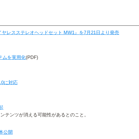
ワイヤレスステレオヘッドセット MW1』を7月21日より発売
ステムを実用化
(PDF)
.0に対応
起
著作権保護コンテンツが消える可能性があるとのこと。
3本公開