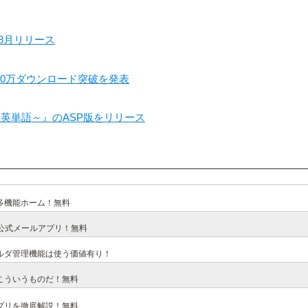
8月リリース
日で200万ダウンロード突破を発表
英単語～』のASP版をリリース
多機能ホーム！無料
公式メールアプリ！無料
ルダ管理機能は使う価値有り！
こういうものだ！無料
プリを徹底解説！無料