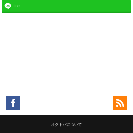
Line
。
オクトバについて