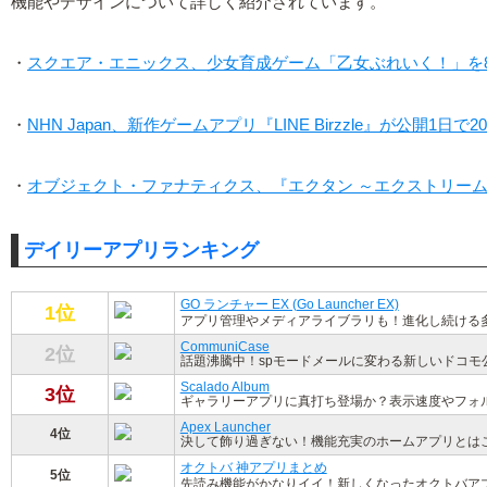
機能やデザインについて詳しく紹介されています。
・
スクエア・エニックス、少女育成ゲーム「乙女ぶれいく！」を
・
NHN Japan、新作ゲームアプリ『LINE Birzzle』が公開1
・
オブジェクト・ファナティクス、『エクタン ～エクストリーム
デイリーアプリランキング
GO ランチャー EX (Go Launcher EX)
1位
アプリ管理やメディアライブラリも！進化し続ける
CommuniCase
2位
話題沸騰中！spモードメールに変わる新しいドコモ
Scalado Album
3位
ギャラリーアプリに真打ち登場か？表示速度やフォ
Apex Launcher
4位
決して飾り過ぎない！機能充実のホームアプリとは
オクトバ 神アプリまとめ
5位
先読み機能がかなりイイ！新しくなったオクトバア