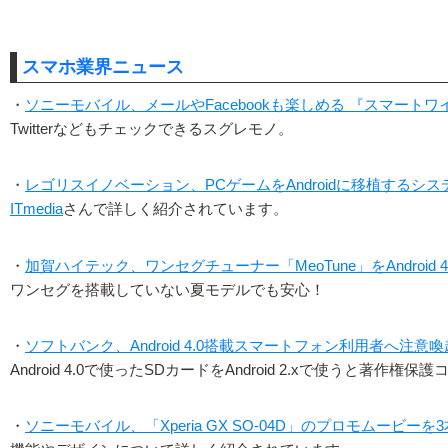
スマホ業界ニュース
・
ソニーモバイル、メールやFacebookも楽しめる 『スマート
Twitterなどもチェックできるスグレモノ。
・
レゴリスイノベーション、PCゲームをAndroidに移植するシ
ITmedia
さんで詳しく紹介されています。
・
加賀ハイテック、ワンセグチューナー「MeoTune」をAndroid 4
ワンセグを搭載していない夏モデルでも安心！
・
ソフトバンク、Android 4.0搭載スマートフォン利用者へ注意喚
Android 4.0で使ったSDカードをAndroid 2.xで使うと
・
ソニーモバイル、「Xperia GX SO-04D」のプロモムービーを