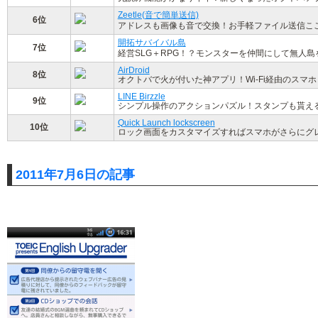
Zeetle(音で簡単送信)
6位
アドレスも画像も音で交換！お手軽ファイル送信こ
開拓サバイバル島
7位
経営SLG＋RPG！？モンスターを仲間にして無人
AirDroid
8位
オクトバで火が付いた神アプリ！Wi-Fi経由のスマ
LINE Birzzle
9位
シンプル操作のアクションパズル！スタンプも貰える
Quick Launch lockscreen
10位
ロック画面をカスタマイズすればスマホがさらにグ
2011年7月6日の記事