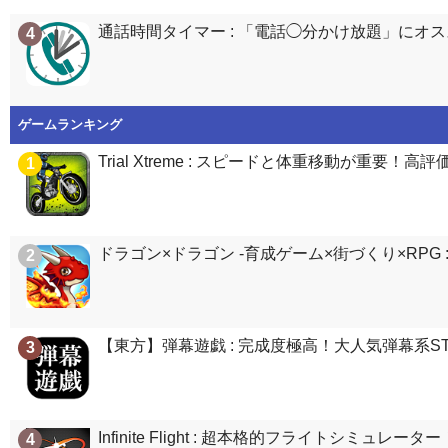
通話時間タイマー : 「電話◯分かけ放題」に
4
ゲームランキング
Trial Xtreme : スピードと体重移動が重要
1
ドラゴン×ドラゴン -育成ゲーム×街づくり×RP
2
【東方】弾幕遊戯 : 完成度極高！大人気弾幕系STG
3
Infinite Flight : 超本格的フライトシミ
4