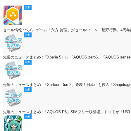
無料
セール情報 :パズルゲーム「六方 論理」がセール中！＆「荒野行動」4周
無料
先週のニュースまとめ :「Xperia 5 III」「AQUOS zero6」「AQUOS sen
無料
先週のニュースまとめ :「Surface Duo 2」発表！日本にも投入！Snapdrag
無料
先週のニュースまとめ :「AQUOS R6」SIMフリー版登場。ドコモが「U30 ロ
無料