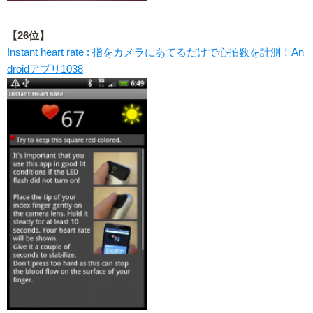
【26位】
Instant heart rate : 指をカメラにあてるだけで心拍数を計測！An
droidアプリ1038