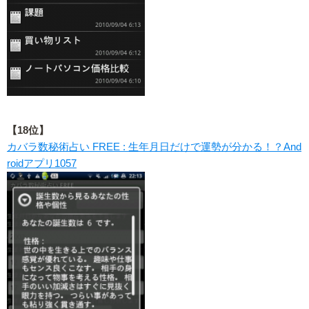
【18位】
カバラ数秘術占い FREE : 生年月日だけで運勢が分かる！？And
roidアプリ1057