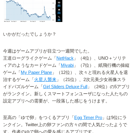
いかがだったでしょうか？
今週はゲームアプリが目立つ一週間でした。
王道ローグライクゲーム「
NetHack
」（4位）、UNO＋ソリテ
ィアのようなカードゲーム「
Miyabi
」（7位）、紙飛行機の操縦
ゲーム「
My Paper Plane
」（12位）、次々と現れる火星人を退
治するゲーム「
火星人襲来
」（21位）、2次元美少女画像スラ
イドパズルゲーム「
Girl Sliders Deluxe Full
」（24位）の5アプリ
がランクイン。新しくスマートフォンユーザになった人たちの
設定アプリへの需要が、一段落した感じをうけます。
至高の「ゆで卵」をつくるアプリ「
Egg Timer Pro
」は9位にラ
ンクイン。Twitter上の卵ファンの方々の間で人気だったようで
す。作者のゆで卵への愛を感じるアプリです。