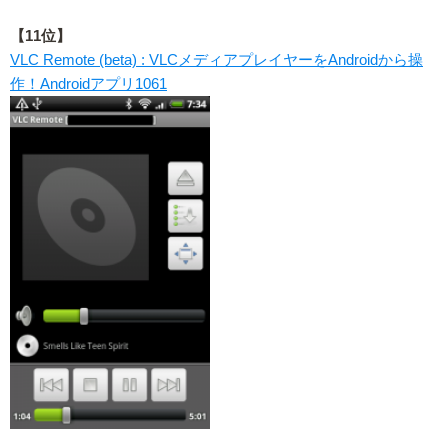
【11位】
VLC Remote (beta) : VLCメディアプレイヤーをAndroidから操
作！Androidアプリ1061