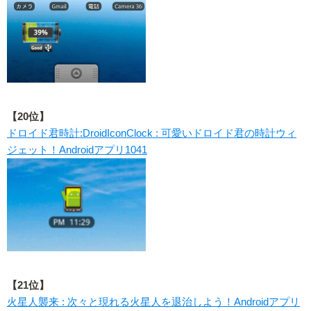
【20位】
ドロイド君時計:DroidIconClock : 可愛いドロイド君の時計ウィ
ジェット！Androidアプリ1041
【21位】
火星人襲来 : 次々と現れる火星人を退治しよう！Androidアプリ