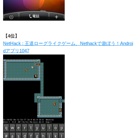
【4位】
NetHack : 王道ローグライクゲーム、Nethackで遊ぼう！Androi
dアプリ1047