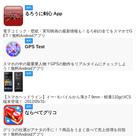
無料
るろうに剣心 App
電子コミック・壁紙・実写映画の最新情報も！るろ剣の全てをスマホでG
ET！無料Androidアプリ
無料
GPS Test
スマホの中の最重要人物？GPSの動作をリアルタイムにチェックしよ
う！無料Androidアプリ
無料
【スマホヘッドライン】イー･モバイルから薄さ7.9mm・軽量110gのICS
端末登場！ -2012/05/31-
無料
ならべてグリコ
グリコの社運がアナタの手に！？商品をうまく並べて売上倍増を目指
せ！無料Androidアプリ