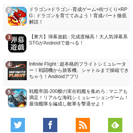
ドラゴン×ドラゴン -育成ゲーム×街づくり×RP
2
G : ドラゴンを育ててみよう！育成パート徹底
解説！
【東方】弾幕遊戯 : 完成度極高！大人気弾幕系
3
STGがAndroidで遊べる！
Infinite Flight : 超本格的フライトシミュレータ
4
ー！戦闘機から旅客機、シャトルまで操縦でき
ちゃう！Androidアプリ
戦艦帝国-200艘の実在戦艦を集めろ : マニアも
5
満足！リアルな海戦シミュレーションゲーム！
最強艦隊を編成し敵軍を撃退せよ！