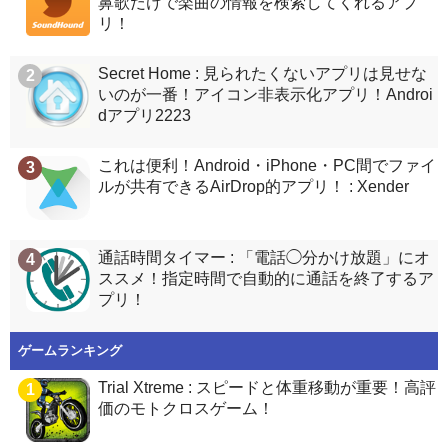
鼻歌だけで楽曲の情報を検索してくれるアプ
リ！
Secret Home : 見られたくないアプリは見せな
2
いのが一番！アイコン非表示化アプリ！Androi
dアプリ2223
これは便利！Android・iPhone・PC間でファイ
3
ルが共有できるAirDrop的アプリ！ : Xender
通話時間タイマー : 「電話◯分かけ放題」にオ
4
ススメ！指定時間で自動的に通話を終了するア
プリ！
ゲームランキング
Trial Xtreme : スピードと体重移動が重要！高評
1
価のモトクロスゲーム！