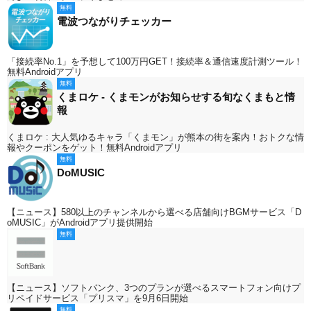
無料
電波つながりチェッカー
「接続率No.1」を予想して100万円GET！接続率＆通信速度計測ツール！
無料Androidアプリ
無料
くまロケ - くまモンがお知らせする旬なくまもと情
報
くまロケ : 大人気ゆるキャラ「くまモン」が熊本の街を案内！おトクな情
報やクーポンをゲット！無料Androidアプリ
無料
DoMUSIC
【ニュース】580以上のチャンネルから選べる店舗向けBGMサービス「D
oMUSIC」がAndroidアプリ提供開始
無料
【ニュース】ソフトバンク、3つのプランが選べるスマートフォン向けプ
リペイドサービス「プリスマ」を9月6日開始
無料