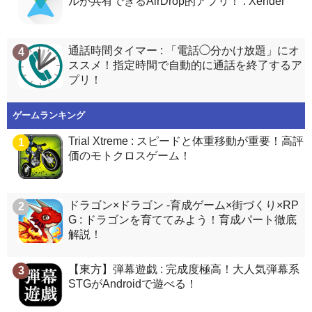
ルが共有できるAirDrop的アプリ！ : Xender
通話時間タイマー : 「電話◯分かけ放題」にオ
4
ススメ！指定時間で自動的に通話を終了するア
プリ！
ゲームランキング
Trial Xtreme : スピードと体重移動が重要！高評
1
価のモトクロスゲーム！
ドラゴン×ドラゴン -育成ゲーム×街づくり×RP
2
G : ドラゴンを育ててみよう！育成パート徹底
解説！
【東方】弾幕遊戯 : 完成度極高！大人気弾幕系
3
STGがAndroidで遊べる！