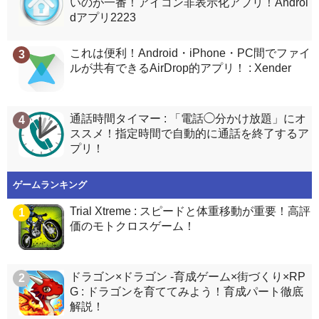
いのが一番！アイコン非表示化アプリ！Androi
dアプリ2223
これは便利！Android・iPhone・PC間でファイ
3
ルが共有できるAirDrop的アプリ！ : Xender
通話時間タイマー : 「電話◯分かけ放題」にオ
4
ススメ！指定時間で自動的に通話を終了するア
プリ！
ゲームランキング
Trial Xtreme : スピードと体重移動が重要！高評
1
価のモトクロスゲーム！
ドラゴン×ドラゴン -育成ゲーム×街づくり×RP
2
G : ドラゴンを育ててみよう！育成パート徹底
解説！