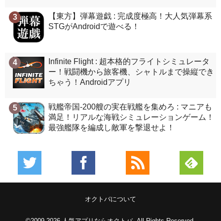
【東方】弾幕遊戯 : 完成度極高！大人気弾幕系
3
STGがAndroidで遊べる！
Infinite Flight : 超本格的フライトシミュレータ
4
ー！戦闘機から旅客機、シャトルまで操縦でき
ちゃう！Androidアプリ
戦艦帝国-200艘の実在戦艦を集めろ : マニアも
5
満足！リアルな海戦シミュレーションゲーム！
最強艦隊を編成し敵軍を撃退せよ！
オクトバについて
©2009-2026
人気アプリならオクトバ
. All Rights Reserved.