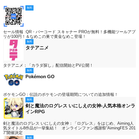
無料
セール情報 :QR・バーコード スキャナー PROが無料！多機能ツールアプ
リが100円！＆なめこの巣で黄金なめこ登場！
無料
タテアニメ
タテアニメ：「カラダ探し」配信開始とPV公開！
無料
Pokémon GO
ポケモンGO：伝説のポケモンの登場期間についての追加情報！
無料
剣と魔法のログレス いにしえの女神-人気本格オンラ
インRPG
剣と魔法のログレス いにしえの女神：「ログレス」をはじめ、Aiming人
気タイトル8作品が一挙集結！ オンラインファン感謝祭“AimingFES 201
7”開催決定
無料