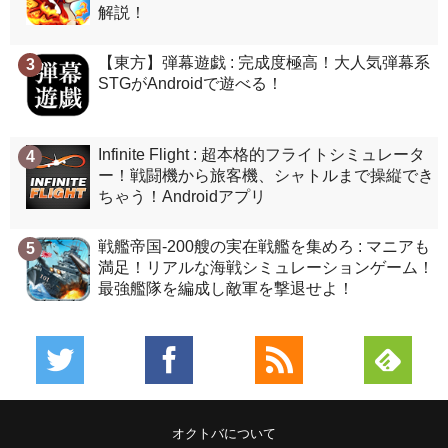
解説！
【東方】弾幕遊戯 : 完成度極高！大人気弾幕系
3
STGがAndroidで遊べる！
Infinite Flight : 超本格的フライトシミュレータ
4
ー！戦闘機から旅客機、シャトルまで操縦でき
ちゃう！Androidアプリ
戦艦帝国-200艘の実在戦艦を集めろ : マニアも
5
満足！リアルな海戦シミュレーションゲーム！
最強艦隊を編成し敵軍を撃退せよ！
オクトバについて