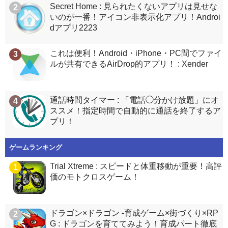
Secret Home : 見られたくないアプリは見せな
2
いのが一番！アイコン非表示化アプリ！Androi
dアプリ2223
これは便利！Android・iPhone・PC間でファイ
3
ルが共有できるAirDrop的アプリ！ : Xender
通話時間タイマー : 「電話◯分かけ放題」にオ
4
ススメ！指定時間で自動的に通話を終了するア
プリ！
ゲームランキング
Trial Xtreme : スピードと体重移動が重要！高評
1
価のモトクロスゲーム！
ドラゴン×ドラゴン -育成ゲーム×街づくり×RP
2
G : ドラゴンを育ててみよう！育成パート徹底