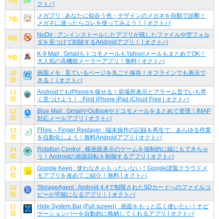
クトバ
メガプリ : あなたに似合う色・デザインのメガネを自動で診断！
7位
メガネに迷ったらコレを使ってみよう！ | オクトバ
NoDir : アンインストールしたアプリが残したファイルや空フォル
8位
ダを見つけて削除するAndroidアプリ！ | オクトバ
K-9 Mail : GmailもドコモメールもYahoo!メールもまとめてOK！
9位
大人気の高機能メーラーアプリ！無料 | オクトバ
画面メモ : 見ているページを丸ごと保存！オフラインでも表示で
10
位
きる！ | オクトバ
AndroidでもiPhoneを探せる！居場所表示とアラーム音でいち早
11
位
く見つけよう！ : Find iPhone iPad iCloud Free | オクトバ
Blue Mail : GmailやOutlookやドコモメールをまとめて管理！IMAP
12
位
対応メールアプリ | オクトバ
FRep – Finger Replayer : 端末操作の記録＆再生で、あらゆる作業
13
位
を自動化しよう！無料Androidアプリ | オクトバ
Rotation Control : 横画面表示のゲームを強制的に縦にもできちゃ
14
位
う！Androidの画面回転を制御するアプリ | オクトバ
Google Keep : 使わなきゃもったいない！Google謹製クラウドメ
15
位
モアプリを改めてご紹介！無料 | オクトバ
StorageAgent : Android 4.4で制限されたSDカードへのファイルコ
16
位
ピーが可能になるアプリ！ | オクトバ
Hide System Bar (Full screen) : 画面をもっと広く使いたい！ナビ
17
位
ゲーションバーを自動的に格納してくれるアプリ | オクトバ