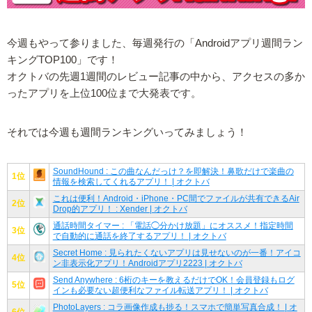
今週もやって参りました、毎週発行の「Androidアプリ週間ラン
キングTOP100」です！
オクトバの先週1週間のレビュー記事の中から、アクセスの多か
ったアプリを上位100位まで大発表です。
それでは今週も週間ランキングいってみましょう！
SoundHound : この曲なんだっけ？を即解決！鼻歌だけで楽曲の
1位
情報を検索してくれるアプリ！ | オクトバ
これは便利！Android・iPhone・PC間でファイルが共有できるAir
2位
Drop的アプリ！ : Xender | オクトバ
通話時間タイマー : 「電話◯分かけ放題」にオススメ！指定時間
3位
で自動的に通話を終了するアプリ！ | オクトバ
Secret Home : 見られたくないアプリは見せないのが一番！アイコ
4位
ン非表示化アプリ！Androidアプリ2223 | オクトバ
Send Anywhere : 6桁のキーを教えるだけでOK！会員登録もログ
5位
インも必要ない超便利なファイル転送アプリ！ | オクトバ
PhotoLayers : コラ画像作成も捗る！スマホで簡単写真合成！ | オ
6位