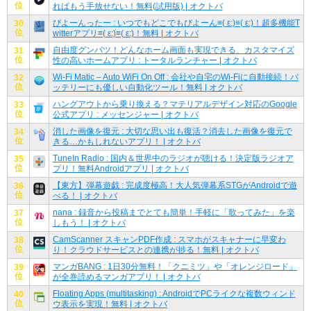
位
ればもう手放せない！無料(試用版) | オクトバ
びよーんったー : いつでもどこでもびよーん≡( ε:)≡( ε:)！超多機能T
30
位
witterアプリ≡( ε:)≡( ε:)！無料 | オクトバ
自由度グンバツ！どんなホーム画面も実現できる、カスタマイズ
31
位
性の高いホームアプリ : トータルランチャー | オクトバ
Wi-Fi Matic – Auto WiFi On Off : 会社や自宅のWi-Fiに自動接続！バ
32
位
ッテリーにも優しい自動化ツール！無料 | オクトバ
ハングアウトから乗り換える？マテリアルデザイン対応のGoogle
33
位
公式アプリ : メッセンジャー | オクトバ
消した画像を復元 : 大切な思い出も復活？消去した画像を復元で
34
位
きる…かもしれないアプリ！ | オクトバ
TuneIn Radio : 国内＆世界中のラジオが聴ける！決定版ラジオア
35
位
プリ！無料Androidアプリ | オクトバ
【東方】弾幕遊戯 : 完成度極高！大人気弾幕系STGがAndroidで遊
36
位
べる！ | オクトバ
nana : 録音から投稿までとても簡単！手軽に「歌ってみた」を楽
37
位
しもう！ | オクトバ
CamScanner スキャンPDF作成 : スマホがスキャナーに早変わ
38
位
り！クラウドサービスとの連携が捗る！無料 | オクトバ
マンガBANG : 1日30分無料！「クニミツ」や「オレンジロード」
39
位
が全巻読めるマンガアプリ！ | オクトバ
Floating Apps (multitasking) : AndroidでPCライクな複数ウィンド
40
位
ウ表示を実現！無料 | オクトバ