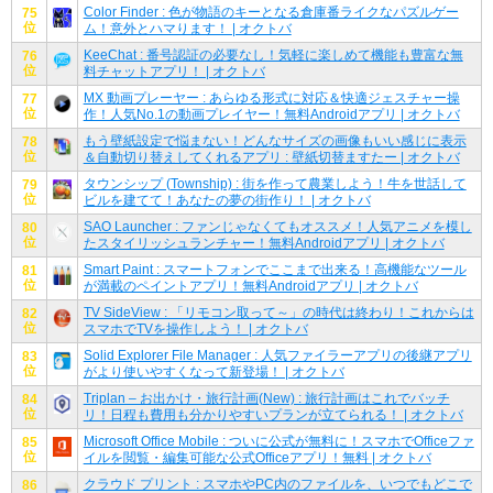
Color Finder : 色が物語のキーとなる倉庫番ライクなパズルゲー
75
位
ム！意外とハマります！ | オクトバ
KeeChat : 番号認証の必要なし！気軽に楽しめて機能も豊富な無
76
位
料チャットアプリ！ | オクトバ
MX 動画プレーヤー : あらゆる形式に対応＆快適ジェスチャー操
77
位
作！人気No.1の動画プレイヤー！無料Androidアプリ | オクトバ
もう壁紙設定で悩まない！どんなサイズの画像もいい感じに表示
78
位
＆自動切り替えしてくれるアプリ : 壁紙切替ますたー | オクトバ
タウンシップ (Township) : 街を作って農業しよう！牛を世話して
79
位
ビルを建てて！あなたの夢の街作り！ | オクトバ
SAO Launcher : ファンじゃなくてもオススメ！人気アニメを模し
80
位
たスタイリッシュランチャー！無料Androidアプリ | オクトバ
Smart Paint : スマートフォンでここまで出来る！高機能なツール
81
位
が満載のペイントアプリ！無料Androidアプリ | オクトバ
TV SideView : 「リモコン取って～」の時代は終わり！これからは
82
位
スマホでTVを操作しよう！ | オクトバ
Solid Explorer File Manager : 人気ファイラーアプリの後継アプリ
83
位
がより使いやすくなって新登場！ | オクトバ
Triplan – お出かけ・旅行計画(New) : 旅行計画はこれでバッチ
84
位
リ！日程も費用も分かりやすいプランが立てられる！ | オクトバ
Microsoft Office Mobile : ついに公式が無料に！スマホでOfficeファ
85
位
イルを閲覧・編集可能な公式Officeアプリ！無料 | オクトバ
クラウド プリント : スマホやPC内のファイルを、いつでもどこで
86