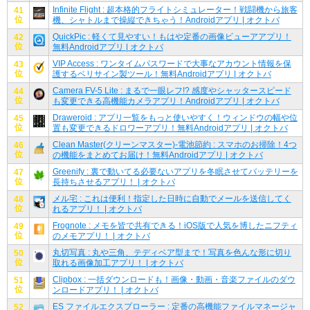
Infinite Flight : 超本格的フライトシミュレーター！戦闘機から旅客
41
位
機、シャトルまで操縦できちゃう！Androidアプリ | オクトバ
QuickPic : 軽くて見やすい！もはや定番の画像ビューアアプリ！
42
位
無料Androidアプリ | オクトバ
VIP Access : ワンタイムパスワードで大事なアカウント情報を保
43
位
護するベリサイン製ツール！無料Androidアプリ | オクトバ
Camera FV-5 Lite : まるで一眼レフ!? 感度やシャッタースピード
44
位
も変更できる高機能カメラアプリ！Androidアプリ | オクトバ
Draweroid : アプリ一覧をもっと使いやすく！ウィンドウの幅や位
45
位
置も変更できるドロワーアプリ！無料Androidアプリ | オクトバ
Clean Master(クリーンマスター)-電池節約 : スマホのお掃除！4つ
46
位
の機能をまとめてお届け！無料Androidアプリ | オクトバ
Greenify : 裏で動いてる必要ないアプリを冬眠させてバッテリーを
47
位
長持ちさせるアプリ！ | オクトバ
メル宅 : これは便利！指定した日時に自動でメールを送信してく
48
位
れるアプリ！ | オクトバ
Frognote : メモを皆で共有できる！iOS版で人気を博したニフティ
49
位
のメモアプリ！ | オクトバ
丸切写真 : 丸や三角、テディベア型まで！写真を色んな形に切り
50
位
取れる画像加工アプリ！ | オクトバ
Clipbox : 一括ダウンロードも！画像・動画・音楽ファイルのダウ
51
位
ンロードアプリ！ | オクトバ
ES ファイルエクスプローラー : 定番の高機能ファイルマネージャ
52