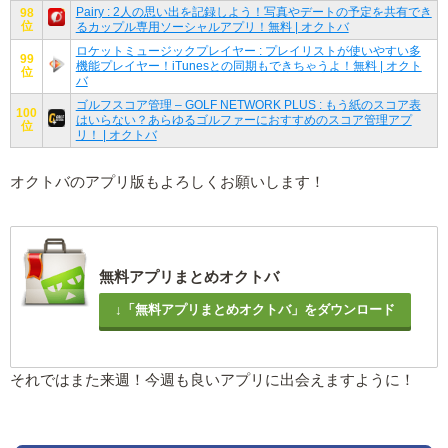
Pairy : 2人の思い出を記録しよう！写真やデートの予定を共有でき
98
位
るカップル専用ソーシャルアプリ！無料 | オクトバ
ロケットミュージックプレイヤー : プレイリストが使いやすい多
99
機能プレイヤー！iTunesとの同期もできちゃうよ！無料 | オクト
位
バ
ゴルフスコア管理 – GOLF NETWORK PLUS : もう紙のスコア表
100
はいらない？あらゆるゴルファーにおすすめのスコア管理アプ
位
リ！ | オクトバ
オクトバのアプリ版もよろしくお願いします！
無料アプリまとめオクトバ
↓「無料アプリまとめオクトバ」をダウンロード
それではまた来週！今週も良いアプリに出会えますように！