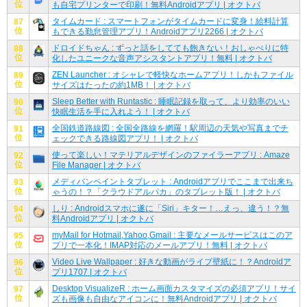
位
も自宅プリンターで印刷！無料Androidアプリ | オクトバ
タイムカード : スマートフォンがタイムカードに変身！給料計算
87
位
もできる勤怠管理アプリ！Androidアプリ2266 | オクトバ
ドロイドちゃん : ずっと話をしてても飽きない！おしゃべりに特
88
位
化したユニークな音声アシスタントアプリ！無料 | オクトバ
ZEN Launcher : オシャレで軽快なホームアプリ！しかもファイル
89
位
サイズはたったの約1MB！ | オクトバ
Sleep Better with Runtastic : 睡眠記録を取って、より効率のいい
90
位
快眠生活を手に入れよう！ | オクトバ
全国鉄道路線図 : 全国全路線を網羅！駅周辺の天気や写真までチ
91
位
ェックできる路線図アプリ！ | オクトバ
使って楽しい！マテリアルデザインのファイラーアプリ : Amaze
92
位
File Manager | オクトバ
メディバンペイントタブレット : Androidアプリでここまで出来ち
93
位
ゃうの！？「クラウドアルパカ」のタブレット版！ | オクトバ
しり : Androidスマホに遂に「Siri」キター！…えっ、違う！？無
94
位
料Androidアプリ | オクトバ
myMail for Hotmail,Yahoo,Gmail : 主要なメールサービスはこのア
95
位
プリで一本化！IMAP対応のメールアプリ！無料 | オクトバ
Video Live Wallpaper : 好きな動画がライブ壁紙に！？Androidア
96
位
プリ1707 | オクトバ
Desktop VisualizeR : ホーム画面カスタマイズの必須アプリ！サイ
97
位
ズも画像も自由なアイコンに！無料Androidアプリ | オクトバ