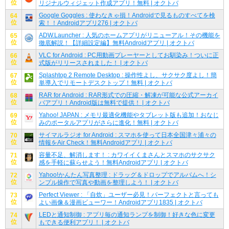
位
リジナルウィジェット作成アプリ！無料 | オクトバ
Google Goggles : 使わなきゃ損！Androidで見るものすべてを検
64
位
索！！Androidアプリ276 | オクトバ
ADW.Launcher : 人気のホームアプリがリニューアル！その機能を
65
位
徹底解説！【詳細設定編】無料Androidアプリ | オクトバ
VLC for Android : PC用動画プレーヤーとしてお馴染み！ついに正
66
位
式版がリリースされました！ | オクトバ
Splashtop 2 Remote Desktop : 操作性よし、サクサク度よし！簡
67
位
単導入でリモートデスクトップ！無料 | オクトバ
RAR for Android : RAR形式での圧縮・解凍が可能な公式アーカイ
68
位
バアプリ！Android版は無料で提供！ | オクトバ
Yahoo! JAPAN : メモリ最適化機能やタブレット版も追加！おなじ
69
位
みのポータルアプリがさらに進化！無料 | オクトバ
サイマルラジオ for Android : スマホを使って日本全国津々浦々の
70
位
情報をAir Check！無料Androidアプリ | オクトバ
容量不足、解消します！ : カワイイくまさんとスマホのサクサク
71
位
感を手軽に蘇らせよう！無料Androidアプリ | オクトバ
Yahoo!かんたん写真整理 : ドラッグ＆ドロップでアルバムへ！シ
72
位
ンプル操作で写真や動画を整理しよう！ | オクトバ
Perfect Viewer : 「自炊」ユーザー必見！パーフェクトと言っても
73
位
よい画像＆漫画ビューワー！Androidアプリ1835 | オクトバ
LEDと通知制御 : アプリ毎の通知ランプを制御！好きな色に変更
74
位
もできる便利アプリ！ | オクトバ