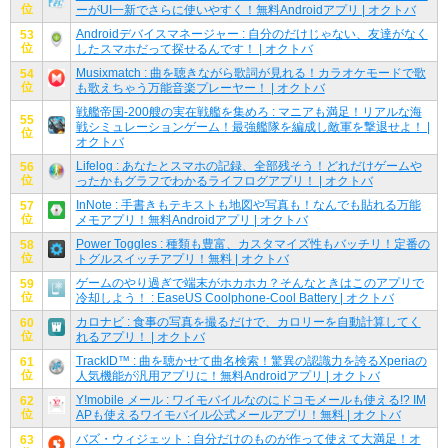
位
ーがUI一新でさらに使いやすく！無料Androidアプリ | オクトバ
Androidデバイスマネージャー : 自分のだけじゃない、友達がなく
53
位
したスマホだって探せるんです！ | オクトバ
Musixmatch : 曲を聴きながら歌詞が見れる！カラオケモードで歌
54
位
も歌えちゃう万能音楽プレーヤー！ | オクトバ
戦艦帝国-200艘の実在戦艦を集めろ : マニアも満足！リアルな海
55
戦シミュレーションゲーム！最強艦隊を編成し敵軍を撃退せよ！ |
位
オクトバ
Lifelog : あなたとスマホの記録、全部残そう！どれだけゲームや
56
位
ったかもグラフでわかるライフログアプリ！ | オクトバ
InNote : 手書きもテキストも地図や写真も！なんでも貼れる万能
57
位
メモアプリ！無料Androidアプリ | オクトバ
Power Toggles : 種類も豊富、カスタマイズ性もバッチリ！定番の
58
位
トグルスイッチアプリ！無料 | オクトバ
ゲームのやり過ぎで端末がホカホカ？そんなときはこのアプリで
59
位
冷却しよう！ : EaseUS Coolphone-Cool Battery | オクトバ
カロナビ : 食事の写真を撮るだけで、カロリーを自動計算してく
60
位
れるアプリ！ | オクトバ
TrackID™ : 曲を聴かせて曲名検索！驚異の認識力を誇るXperiaの
61
位
人気機能が汎用アプリに！無料Androidアプリ | オクトバ
Y!mobile メール : ワイモバイルなのにドコモメールも使える!? IM
62
位
APも使えるワイモバイル公式メールアプリ！無料 | オクトバ
バズ・ウィジェット : 自分だけのものが作って使えて大満足！オ
63