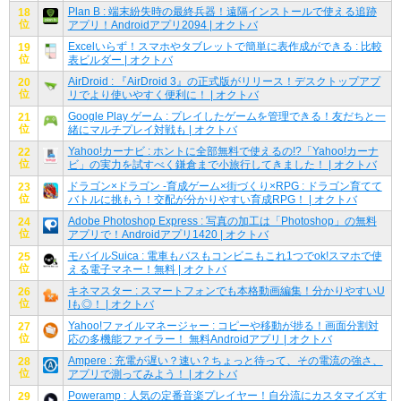
Plan B : 端末紛失時の最終兵器！遠隔インストールで使える追跡
18
位
アプリ！Androidアプリ2094 | オクトバ
Excelいらず！スマホやタブレットで簡単に表作成ができる : 比較
19
位
表ビルダー | オクトバ
AirDroid : 『AirDroid 3』の正式版がリリース！デスクトップアプ
20
位
リでより使いやすく便利に！ | オクトバ
Google Play ゲーム : プレイしたゲームを管理できる！友だちと一
21
位
緒にマルチプレイ対戦も | オクトバ
Yahoo!カーナビ : ホントに全部無料で使えるの!?「Yahoo!カーナ
22
位
ビ」の実力を試すべく鎌倉まで小旅行してきました！ | オクトバ
ドラゴン×ドラゴン -育成ゲーム×街づくり×RPG : ドラゴン育てて
23
位
バトルに挑もう！交配が分かりやすい育成RPG！ | オクトバ
Adobe Photoshop Express : 写真の加工は「Photoshop」の無料
24
位
アプリで！Androidアプリ1420 | オクトバ
モバイルSuica : 電車もバスもコンビニもこれ1つでok!スマホで使
25
位
える電子マネー！無料 | オクトバ
キネマスター : スマートフォンでも本格動画編集！分かりやすいU
26
位
Iも◎！ | オクトバ
Yahoo!ファイルマネージャー : コピーや移動が捗る！画面分割対
27
位
応の多機能ファイラー！ 無料Androidアプリ | オクトバ
Ampere : 充電が遅い？速い？ちょっと待って、その電流の強さ、
28
位
アプリで測ってみよう！ | オクトバ
Poweramp : 人気の定番音楽プレイヤー！自分流にカスタマイズす
29