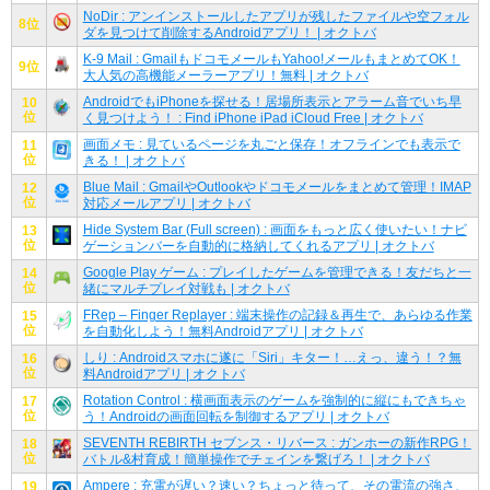
NoDir : アンインストールしたアプリが残したファイルや空フォル
8位
ダを見つけて削除するAndroidアプリ！ | オクトバ
K-9 Mail : GmailもドコモメールもYahoo!メールもまとめてOK！
9位
大人気の高機能メーラーアプリ！無料 | オクトバ
AndroidでもiPhoneを探せる！居場所表示とアラーム音でいち早
10
位
く見つけよう！ : Find iPhone iPad iCloud Free | オクトバ
画面メモ : 見ているページを丸ごと保存！オフラインでも表示で
11
位
きる！ | オクトバ
Blue Mail : GmailやOutlookやドコモメールをまとめて管理！IMAP
12
位
対応メールアプリ | オクトバ
Hide System Bar (Full screen) : 画面をもっと広く使いたい！ナビ
13
位
ゲーションバーを自動的に格納してくれるアプリ | オクトバ
Google Play ゲーム : プレイしたゲームを管理できる！友だちと一
14
位
緒にマルチプレイ対戦も | オクトバ
FRep – Finger Replayer : 端末操作の記録＆再生で、あらゆる作業
15
位
を自動化しよう！無料Androidアプリ | オクトバ
しり : Androidスマホに遂に「Siri」キター！…えっ、違う！？無
16
位
料Androidアプリ | オクトバ
Rotation Control : 横画面表示のゲームを強制的に縦にもできちゃ
17
位
う！Androidの画面回転を制御するアプリ | オクトバ
SEVENTH REBIRTH セブンス・リバース : ガンホーの新作RPG！
18
位
バトル&村育成！簡単操作でチェインを繋げろ！ | オクトバ
Ampere : 充電が遅い？速い？ちょっと待って、その電流の強さ、
19