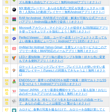
位
ズも画像も自由なアイコンに！無料Androidアプリ | オクトバ
MX 動画プレーヤー : あらゆる形式に対応＆快適ジェスチャー操
77
位
作！人気No.1の動画プレイヤー！無料Androidアプリ | オクトバ
RAR for Android : RAR形式での圧縮・解凍が可能な公式アーカイ
78
位
バアプリ！Android版は無料で提供！ | オクトバ
Microsoft アカウント : マイクロソフトが提供する2段階認証アプリ
79
位
を使ってセキュリティを強化しよう！無料 | オクトバ
Perfect Viewer : 「自炊」ユーザー必見！パーフェクトと言っても
80
位
よい画像＆漫画ビューワー！Androidアプリ1835 | オクトバ
myMail for Hotmail,Yahoo,Gmail : 主要なメールサービスはこのア
81
位
プリで一本化！IMAP対応のメールアプリ！無料 | オクトバ
LEDと通知制御 : アプリ毎の通知ランプを制御！好きな色に変更
82
位
もできる便利アプリ！ | オクトバ
ロケットミュージックプレイヤー : プレイリストが使いやすい多
83
機能プレイヤー！iTunesとの同期もできちゃうよ！無料 | オクト
位
バ
ENEOSなび : 最寄りのENEOSを地図で検索！便利でおトクなSS
84
位
を見つけよう！Androidアプリ2101 | オクトバ
Yahoo! JAPAN : メモリ最適化機能やタブレット版も追加！おなじ
85
位
みのポータルアプリがさらに進化！無料 | オクトバ
異世界に生きる : 何をしてどう生きるかはあなたの自由 ーそし
86
位
て、あなたの成したことは後世へと繋がる | オクトバ
カロナビ : 食事の写真を撮るだけで、カロリーを自動計算してく
87