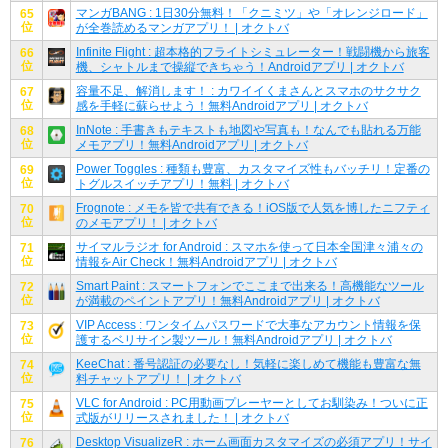
マンガBANG : 1日30分無料！「クニミツ」や「オレンジロード」
65
位
が全巻読めるマンガアプリ！ | オクトバ
Infinite Flight : 超本格的フライトシミュレーター！戦闘機から旅客
66
位
機、シャトルまで操縦できちゃう！Androidアプリ | オクトバ
容量不足、解消します！ : カワイイくまさんとスマホのサクサク
67
位
感を手軽に蘇らせよう！無料Androidアプリ | オクトバ
InNote : 手書きもテキストも地図や写真も！なんでも貼れる万能
68
位
メモアプリ！無料Androidアプリ | オクトバ
Power Toggles : 種類も豊富、カスタマイズ性もバッチリ！定番の
69
位
トグルスイッチアプリ！無料 | オクトバ
Frognote : メモを皆で共有できる！iOS版で人気を博したニフティ
70
位
のメモアプリ！ | オクトバ
サイマルラジオ for Android : スマホを使って日本全国津々浦々の
71
位
情報をAir Check！無料Androidアプリ | オクトバ
Smart Paint : スマートフォンでここまで出来る！高機能なツール
72
位
が満載のペイントアプリ！無料Androidアプリ | オクトバ
VIP Access : ワンタイムパスワードで大事なアカウント情報を保
73
位
護するベリサイン製ツール！無料Androidアプリ | オクトバ
KeeChat : 番号認証の必要なし！気軽に楽しめて機能も豊富な無
74
位
料チャットアプリ！ | オクトバ
VLC for Android : PC用動画プレーヤーとしてお馴染み！ついに正
75
位
式版がリリースされました！ | オクトバ
Desktop VisualizeR : ホーム画面カスタマイズの必須アプリ！サイ
76