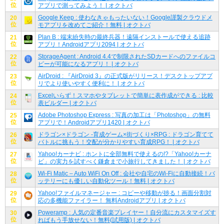
位
アプリで測ってみよう！ | オクトバ
Google Keep : 使わなきゃもったいない！Google謹製クラウドメ
20
位
モアプリを改めてご紹介！無料 | オクトバ
Plan B : 端末紛失時の最終兵器！遠隔インストールで使える追跡
21
位
アプリ！Androidアプリ2094 | オクトバ
StorageAgent : Android 4.4で制限されたSDカードへのファイルコ
22
位
ピーが可能になるアプリ！ | オクトバ
AirDroid : 『AirDroid 3』の正式版がリリース！デスクトップアプ
23
位
リでより使いやすく便利に！ | オクトバ
Excelいらず！スマホやタブレットで簡単に表作成ができる : 比較
24
位
表ビルダー | オクトバ
Adobe Photoshop Express : 写真の加工は「Photoshop」の無料
25
位
アプリで！Androidアプリ1420 | オクトバ
ドラゴン×ドラゴン -育成ゲーム×街づくり×RPG : ドラゴン育てて
26
位
バトルに挑もう！交配が分かりやすい育成RPG！ | オクトバ
Yahoo!カーナビ : ホントに全部無料で使えるの!?「Yahoo!カーナ
27
位
ビ」の実力を試すべく鎌倉まで小旅行してきました！ | オクトバ
Wi-Fi Matic – Auto WiFi On Off : 会社や自宅のWi-Fiに自動接続！バ
28
位
ッテリーにも優しい自動化ツール！無料 | オクトバ
Yahoo!ファイルマネージャー : コピーや移動が捗る！画面分割対
29
位
応の多機能ファイラー！ 無料Androidアプリ | オクトバ
Poweramp : 人気の定番音楽プレイヤー！自分流にカスタマイズす
30
位
ればもう手放せない！無料(試用版) | オクトバ