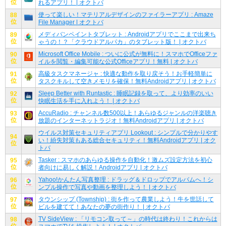
位
れるアプリ！ | オクトバ
使って楽しい！マテリアルデザインのファイラーアプリ : Amaze
88
位
File Manager | オクトバ
メディバンペイントタブレット : Androidアプリでここまで出来ち
89
位
ゃうの！？「クラウドアルパカ」のタブレット版！ | オクトバ
Microsoft Office Mobile : ついに公式が無料に！スマホでOfficeファ
90
位
イルを閲覧・編集可能な公式Officeアプリ！無料 | オクトバ
高級タスクマネージャ : 快適な動作を取り戻そう！お手軽簡単に
91
位
タスクキルして空きメモリを確保！無料Androidアプリ | オクトバ
Sleep Better with Runtastic : 睡眠記録を取って、より効率のいい
92
位
快眠生活を手に入れよう！ | オクトバ
AccuRadio : チャンネル数500以上！あらゆるジャンルの洋楽聴き
93
位
放題のインターネットラジオ！無料Androidアプリ | オクトバ
ウイルス対策セキュリティアプリ Lookout : シンプルで分かりやす
94
い！紛失対策もある総合セキュリティ！無料Androidアプリ | オク
位
トバ
Tasker : スマホのあらゆる操作を自動化！激ムズ設定方法を初心
95
位
者向けに易しく解説！Androidアプリ | オクトバ
Yahoo!かんたん写真整理 : ドラッグ＆ドロップでアルバムへ！シ
96
位
ンプル操作で写真や動画を整理しよう！ | オクトバ
タウンシップ (Township) : 街を作って農業しよう！牛を世話して
97
位
ビルを建てて！あなたの夢の街作り！ | オクトバ
TV SideView : 「リモコン取って～」の時代は終わり！これからは
98
位