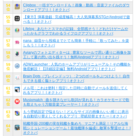
Clipbox : 一括ダウンロードも！画像・動画・音楽ファイルのダウ
54
位
ンロードアプリ！ | オクトバ
【東方】弾幕遊戯 : 完成度極高！大人気弾幕系STGがAndroidで遊
55
位
べる！ | オクトバ
Lifelog : あなたとスマホの記録、全部残そう！どれだけゲームや
56
位
ったかもグラフでわかるライフログアプリ！ | オクトバ
nana : 録音から投稿までとても簡単！手軽に「歌ってみた」を楽
57
位
しもう！ | オクトバ
Aviaryのフォトエディターは : 豊富なツールで思い通りに画像を加
58
位
工して夏の想い出を残そう！無料Androidアプリ | オクトバ
ADW.Launcher : 人気のホームアプリがリニューアル！その機能を
59
位
徹底解説！【詳細設定編】無料Androidアプリ | オクトバ
Brain Dots（ブレインドッツ） : 2つのボールをぶつけよう！ 自作
60
位
もできる描く脳トレアプリ | オクトバ
メル宅 : これは便利！指定した日時に自動でメールを送信してく
61
位
れるアプリ！ | オクトバ
Musixmatch : 曲を聴きながら歌詞が見れる！カラオケモードで歌
62
位
も歌えちゃう万能音楽プレーヤー！ | オクトバ
もう壁紙設定で悩まない！どんなサイズの画像もいい感じに表示
63
位
＆自動切り替えしてくれるアプリ : 壁紙切替ますたー | オクトバ
戦艦帝国-200艘の実在戦艦を集めろ : マニアも満足！リアルな海
64
戦シミュレーションゲーム！最強艦隊を編成し敵軍を撃退せよ！ |
位
オクトバ