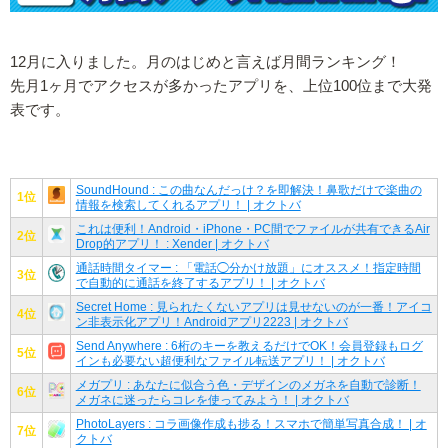
12月に入りました。月のはじめと言えば月間ランキング！
先月1ヶ月でアクセスが多かったアプリを、上位100位まで大発
表です。
SoundHound : この曲なんだっけ？を即解決！鼻歌だけで楽曲の
1位
情報を検索してくれるアプリ！ | オクトバ
これは便利！Android・iPhone・PC間でファイルが共有できるAir
2位
Drop的アプリ！ : Xender | オクトバ
通話時間タイマー : 「電話◯分かけ放題」にオススメ！指定時間
3位
で自動的に通話を終了するアプリ！ | オクトバ
Secret Home : 見られたくないアプリは見せないのが一番！アイコ
4位
ン非表示化アプリ！Androidアプリ2223 | オクトバ
Send Anywhere : 6桁のキーを教えるだけでOK！会員登録もログ
5位
インも必要ない超便利なファイル転送アプリ！ | オクトバ
メガプリ : あなたに似合う色・デザインのメガネを自動で診断！
6位
メガネに迷ったらコレを使ってみよう！ | オクトバ
PhotoLayers : コラ画像作成も捗る！スマホで簡単写真合成！ | オ
7位
クトバ