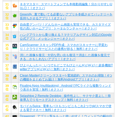
キネマスター : スマートフォンでも本格動画編集！分かりやすいU
31
位
Iも◎！ | オクトバ
Greenify : 裏で動いてる必要ないアプリを冬眠させてバッテリーを
32
位
長持ちさせるアプリ！ | オクトバ
自由度グンバツ！どんなホーム画面も実現できる、カスタマイズ
33
位
性の高いホームアプリ : トータルランチャー | オクトバ
ハングアウトから乗り換える？マテリアルデザイン対応のGoogle
34
位
公式アプリ : メッセンジャー | オクトバ
CamScanner スキャンPDF作成 : スマホがスキャナーに早変わ
35
位
り！クラウドサービスとの連携が捗る！無料 | オクトバ
消した画像を復元 : 大切な思い出も復活？消去した画像を復元で
36
位
きる…かもしれないアプリ！ | オクトバ
びよーんったー : いつでもどこでもびよーん≡( ε:)≡( ε:)！超多機能T
37
位
witterアプリ≡( ε:)≡( ε:)！無料 | オクトバ
Clean Master(クリーンマスター)-電池節約 : スマホのお掃除！4つ
38
位
の機能をまとめてお届け！無料Androidアプリ | オクトバ
Floating Apps (multitasking) : AndroidでPCライクな複数ウィンド
39
位
ウ表示を実現！無料 | オクトバ
Splashtop 2 Remote Desktop : 操作性よし、サクサク度よし！簡
40
位
単導入でリモートデスクトップ！無料 | オクトバ
モバイルSuica : 電車もバスもコンビニもこれ1つでok!スマホで使
41
位
える電子マネー！無料 | オクトバ
Draweroid : アプリ一覧をもっと使いやすく！ウィンドウの幅や位
42