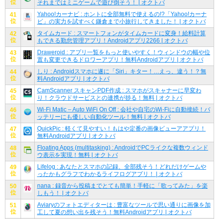
位
それまではミニゲームで遊び倒そう！ | オクトバ
Yahoo!カーナビ : ホントに全部無料で使えるの!?「Yahoo!カーナ
41
位
ビ」の実力を試すべく鎌倉まで小旅行してきました！ | オクトバ
タイムカード : スマートフォンがタイムカードに変身！給料計算
42
位
もできる勤怠管理アプリ！Androidアプリ2266 | オクトバ
Draweroid : アプリ一覧をもっと使いやすく！ウィンドウの幅や位
43
位
置も変更できるドロワーアプリ！無料Androidアプリ | オクトバ
しり : Androidスマホに遂に「Siri」キター！…えっ、違う！？無
44
位
料Androidアプリ | オクトバ
CamScanner スキャンPDF作成 : スマホがスキャナーに早変わ
45
位
り！クラウドサービスとの連携が捗る！無料 | オクトバ
Wi-Fi Matic – Auto WiFi On Off : 会社や自宅のWi-Fiに自動接続！バ
46
位
ッテリーにも優しい自動化ツール！無料 | オクトバ
QuickPic : 軽くて見やすい！もはや定番の画像ビューアアプリ！
47
位
無料Androidアプリ | オクトバ
Floating Apps (multitasking) : AndroidでPCライクな複数ウィンド
48
位
ウ表示を実現！無料 | オクトバ
Lifelog : あなたとスマホの記録、全部残そう！どれだけゲームや
49
位
ったかもグラフでわかるライフログアプリ！ | オクトバ
nana : 録音から投稿までとても簡単！手軽に「歌ってみた」を楽
50
位
しもう！ | オクトバ
Aviaryのフォトエディターは : 豊富なツールで思い通りに画像を加
51
位
工して夏の想い出を残そう！無料Androidアプリ | オクトバ