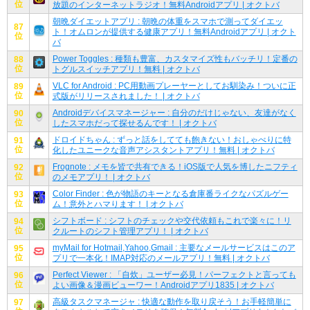
位
放題のインターネットラジオ！無料Androidアプリ | オクトバ
朝晩ダイエットアプリ : 朝晩の体重をスマホで測ってダイエッ
87
ト！オムロンが提供する健康アプリ！無料Androidアプリ | オクト
位
バ
Power Toggles : 種類も豊富、カスタマイズ性もバッチリ！定番の
88
位
トグルスイッチアプリ！無料 | オクトバ
VLC for Android : PC用動画プレーヤーとしてお馴染み！ついに正
89
位
式版がリリースされました！ | オクトバ
Androidデバイスマネージャー : 自分のだけじゃない、友達がなく
90
位
したスマホだって探せるんです！ | オクトバ
ドロイドちゃん : ずっと話をしてても飽きない！おしゃべりに特
91
位
化したユニークな音声アシスタントアプリ！無料 | オクトバ
Frognote : メモを皆で共有できる！iOS版で人気を博したニフティ
92
位
のメモアプリ！ | オクトバ
Color Finder : 色が物語のキーとなる倉庫番ライクなパズルゲー
93
位
ム！意外とハマります！ | オクトバ
シフトボード : シフトのチェックや交代依頼もこれで楽々に！リ
94
位
クルートのシフト管理アプリ！ | オクトバ
myMail for Hotmail,Yahoo,Gmail : 主要なメールサービスはこのア
95
位
プリで一本化！IMAP対応のメールアプリ！無料 | オクトバ
Perfect Viewer : 「自炊」ユーザー必見！パーフェクトと言っても
96
位
よい画像＆漫画ビューワー！Androidアプリ1835 | オクトバ
高級タスクマネージャ : 快適な動作を取り戻そう！お手軽簡単に
97