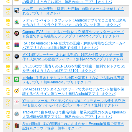
位
の機能をまとめてお届け！無料Androidアプリ | オクトバ
メル宅 : これは便利！指定した日時に自動でメールを送信してく
64
位
れるアプリ！ | オクトバ
メディバンペイントタブレット : Androidアプリでここまで出来ち
65
位
ゃうの！？「クラウドアルパカ」のタブレット版！ | オクトバ
Camera FV-5 Lite : まるで一眼レフ!? 感度やシャッタースピード
66
位
も変更できる高機能カメラアプリ！Androidアプリ | オクトバ
RAR for Android : RAR形式での圧縮・解凍が可能な公式アーカイ
67
位
バアプリ！Android版は無料で提供！ | オクトバ
MX 動画プレーヤー : あらゆる形式に対応＆快適ジェスチャー操
68
位
作！人気No.1の動画プレイヤー！無料Androidアプリ | オクトバ
ENEOSなび : 最寄りのENEOSを地図で検索！便利でおトクなSS
69
位
を見つけよう！Androidアプリ2101 | オクトバ
InNote : 手書きもテキストも地図や写真も！なんでも貼れる万能
70
位
メモアプリ！無料Androidアプリ | オクトバ
VIP Access : ワンタイムパスワードで大事なアカウント情報を保
71
位
護するベリサイン製ツール！無料Androidアプリ | オクトバ
Y!mobile メール : ワイモバイルなのにドコモメールも使える!? IM
72
位
APも使えるワイモバイル公式メールアプリ！無料 | オクトバ
TrackID™ : 曲を聴かせて曲名検索！驚異の認識力を誇るXperiaの
73
位
人気機能が汎用アプリに！無料Androidアプリ | オクトバ
SmartShelf : 本の管理はこれにおまかせ！Evernote連携で読書の
74
位
記録もクラウド保存！無料 | オクトバ