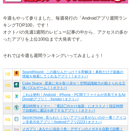
今週もやって参りました、毎週発行の「Androidアプリ週間ラン
キングTOP100」です！
オクトバの先週1週間のレビュー記事の中から、アクセスの多か
ったアプリを上位100位まで大発表です。
それでは今週も週間ランキングいってみましょう！
SoundHound : この曲なんだっけ？を即解決！鼻歌だけで楽曲の
1位
情報を検索してくれるアプリ！ | オクトバ
Cube Space : 星座に光を取り戻せ！空間認識能力が鍛えられる立
2位
体パズルゲーム！ | オクトバ
これは便利！Android・iPhone・PC間でファイルが共有できるAir
3位
Drop的アプリ！ : Xender | オクトバ
通話時間タイマー : 「電話◯分かけ放題」にオススメ！指定時間
4位
で自動的に通話を終了するアプリ！ | オクトバ
Secret Home : 見られたくないアプリは見せないのが一番！アイコ
5位
ン非表示化アプリ！Androidアプリ2223 | オクトバ
メガプリ : あなたに似合う色・デザインのメガネを自動で診断！
6位