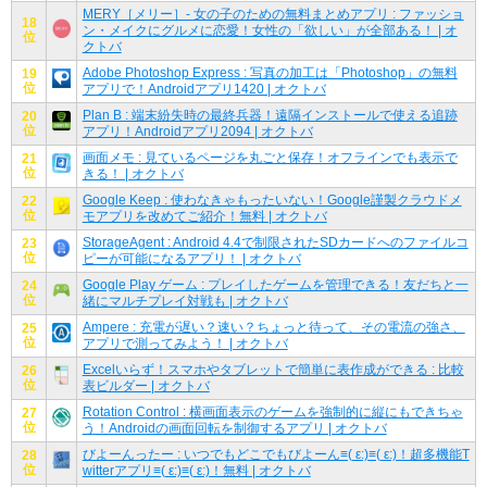
MERY［メリー］- 女の子のための無料まとめアプリ : ファッショ
18
ン・メイクにグルメに恋愛！女性の「欲しい」が全部ある！ | オ
位
クトバ
Adobe Photoshop Express : 写真の加工は「Photoshop」の無料
19
位
アプリで！Androidアプリ1420 | オクトバ
Plan B : 端末紛失時の最終兵器！遠隔インストールで使える追跡
20
位
アプリ！Androidアプリ2094 | オクトバ
画面メモ : 見ているページを丸ごと保存！オフラインでも表示で
21
位
きる！ | オクトバ
Google Keep : 使わなきゃもったいない！Google謹製クラウドメ
22
位
モアプリを改めてご紹介！無料 | オクトバ
StorageAgent : Android 4.4で制限されたSDカードへのファイルコ
23
位
ピーが可能になるアプリ！ | オクトバ
Google Play ゲーム : プレイしたゲームを管理できる！友だちと一
24
位
緒にマルチプレイ対戦も | オクトバ
Ampere : 充電が遅い？速い？ちょっと待って、その電流の強さ、
25
位
アプリで測ってみよう！ | オクトバ
Excelいらず！スマホやタブレットで簡単に表作成ができる : 比較
26
位
表ビルダー | オクトバ
Rotation Control : 横画面表示のゲームを強制的に縦にもできちゃ
27
位
う！Androidの画面回転を制御するアプリ | オクトバ
びよーんったー : いつでもどこでもびよーん≡( ε:)≡( ε:)！超多機能T
28
位
witterアプリ≡( ε:)≡( ε:)！無料 | オクトバ