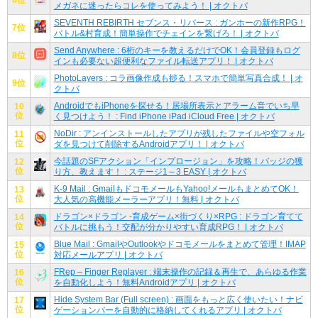
メガネに迷ったらコレを使ってみよう！ | オクトバ
SEVENTH REBIRTH セブンス・リバース : ガンホーの新作RPG！
7位
バトル&村育成！簡単操作でチェインを繋げろ！ | オクトバ
Send Anywhere : 6桁のキーを教えるだけでOK！会員登録もログ
8位
インも必要ない超便利なファイル転送アプリ！ | オクトバ
PhotoLayers : コラ画像作成も捗る！スマホで簡単写真合成！ | オ
9位
クトバ
AndroidでもiPhoneを探せる！居場所表示とアラーム音でいち早
10
位
く見つけよう！ : Find iPhone iPad iCloud Free | オクトバ
NoDir : アンインストールしたアプリが残したファイルや空フォル
11
位
ダを見つけて削除するAndroidアプリ！ | オクトバ
今話題のSFアクション「インプロージョン」を攻略！バッジの獲
12
位
り方、教えます！ : ステージ1～3 EASY | オクトバ
K-9 Mail : GmailもドコモメールもYahoo!メールもまとめてOK！
13
位
大人気の高機能メーラーアプリ！無料 | オクトバ
ドラゴン×ドラゴン -育成ゲーム×街づくり×RPG : ドラゴン育てて
14
位
バトルに挑もう！交配が分かりやすい育成RPG！ | オクトバ
Blue Mail : GmailやOutlookやドコモメールをまとめて管理！IMAP
15
位
対応メールアプリ | オクトバ
FRep – Finger Replayer : 端末操作の記録＆再生で、あらゆる作業
16
位
を自動化しよう！無料Androidアプリ | オクトバ
Hide System Bar (Full screen) : 画面をもっと広く使いたい！ナビ
17
位
ゲーションバーを自動的に格納してくれるアプリ | オクトバ