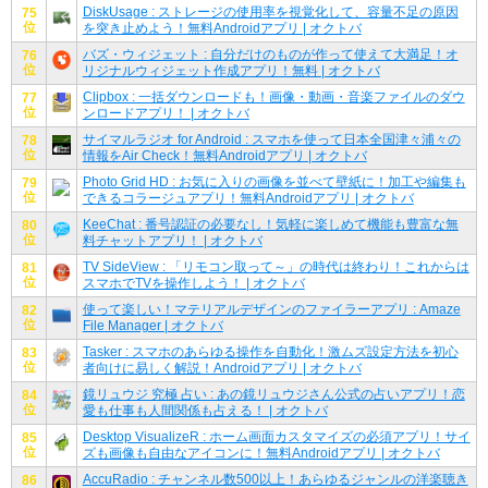
DiskUsage : ストレージの使用率を視覚化して、容量不足の原因
75
位
を突き止めよう！無料Androidアプリ | オクトバ
バズ・ウィジェット : 自分だけのものが作って使えて大満足！オ
76
位
リジナルウィジェット作成アプリ！無料 | オクトバ
Clipbox : 一括ダウンロードも！画像・動画・音楽ファイルのダウ
77
位
ンロードアプリ！ | オクトバ
サイマルラジオ for Android : スマホを使って日本全国津々浦々の
78
位
情報をAir Check！無料Androidアプリ | オクトバ
Photo Grid HD : お気に入りの画像を並べて壁紙に！加工や編集も
79
位
できるコラージュアプリ！無料Androidアプリ | オクトバ
KeeChat : 番号認証の必要なし！気軽に楽しめて機能も豊富な無
80
位
料チャットアプリ！ | オクトバ
TV SideView : 「リモコン取って～」の時代は終わり！これからは
81
位
スマホでTVを操作しよう！ | オクトバ
使って楽しい！マテリアルデザインのファイラーアプリ : Amaze
82
位
File Manager | オクトバ
Tasker : スマホのあらゆる操作を自動化！激ムズ設定方法を初心
83
位
者向けに易しく解説！Androidアプリ | オクトバ
鏡リュウジ 究極 占い : あの鏡リュウジさん公式の占いアプリ！恋
84
位
愛も仕事も人間関係も占える！ | オクトバ
Desktop VisualizeR : ホーム画面カスタマイズの必須アプリ！サイ
85
位
ズも画像も自由なアイコンに！無料Androidアプリ | オクトバ
AccuRadio : チャンネル数500以上！あらゆるジャンルの洋楽聴き
86