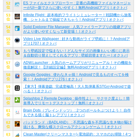
ES ファイルエクスプローラー : 定番の高機能ファイルマネージャ
52
位
ーがUI一新でさらに使いやすく！無料Androidアプリ | オクトバ
Infinite Flight : 超本格的フライトシミュレーター！戦闘機から旅客
53
位
機、シャトルまで操縦できちゃう！Androidアプリ | オクトバ
Solid Explorer File Manager : 人気ファイラーアプリの後継アプリ
54
位
がより使いやすくなって新登場！ | オクトバ
Video Live Wallpaper : 好きな動画がライブ壁紙に！？Androidア
55
位
プリ1707 | オクトバ
もう壁紙設定で悩まない！どんなサイズの画像もいい感じに表示
56
位
＆自動切り替えしてくれるアプリ : 壁紙切替ますたー | オクトバ
ADW.Launcher : 人気のホームアプリがリニューアル！その機能を
57
位
徹底解説！【詳細設定編】無料Androidアプリ | オクトバ
Google Goggles : 使わなきゃ損！Androidで見るものすべてを検
58
位
索！！Androidアプリ276 | オクトバ
【東方】弾幕遊戯 : 完成度極高！大人気弾幕系STGがAndroidで遊
59
位
べる！ | オクトバ
Splashtop 2 Remote Desktop : 操作性よし、サクサク度よし！簡
60
位
単導入でリモートデスクトップ！無料 | オクトバ
Brain Dots（ブレインドッツ） : 2つのボールをぶつけよう！ 自作
61
位
もできる描く脳トレアプリ | オクトバ
バッドランド（BADLAND） : 不思議な森を不思議な生き物が駆け
62
位
抜ける、爽快な横スクロールアクションゲーム！ | オクトバ
Clean Master(クリーンマスター)-電池節約 : スマホのお掃除！4つ
63