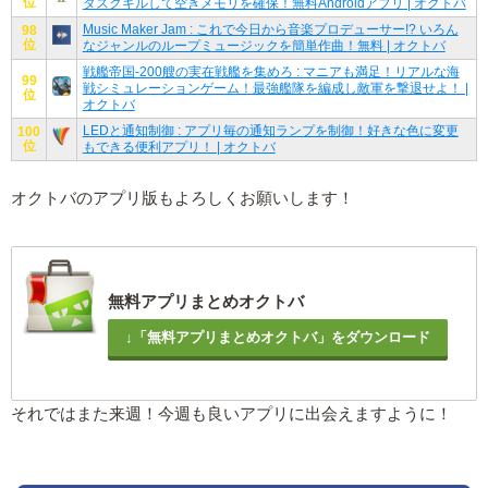
位
タスクキルして空きメモリを確保！無料Androidアプリ | オクトバ
Music Maker Jam : これで今日から音楽プロデューサー!? いろん
98
位
なジャンルのループミュージックを簡単作曲！無料 | オクトバ
戦艦帝国-200艘の実在戦艦を集めろ : マニアも満足！リアルな海
99
戦シミュレーションゲーム！最強艦隊を編成し敵軍を撃退せよ！ |
位
オクトバ
LEDと通知制御 : アプリ毎の通知ランプを制御！好きな色に変更
100
位
もできる便利アプリ！ | オクトバ
オクトバのアプリ版もよろしくお願いします！
無料アプリまとめオクトバ
↓「無料アプリまとめオクトバ」をダウンロード
それではまた来週！今週も良いアプリに出会えますように！