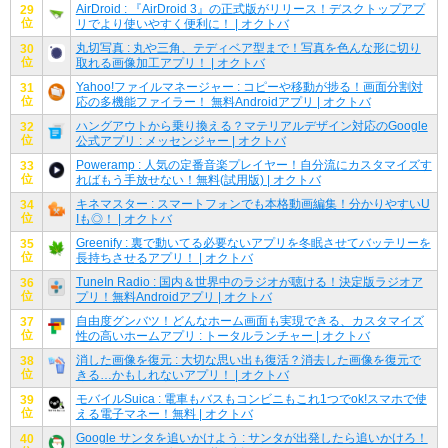
AirDroid : 『AirDroid 3』の正式版がリリース！デスクトップアプ
29
位
リでより使いやすく便利に！ | オクトバ
丸切写真 : 丸や三角、テディベア型まで！写真を色んな形に切り
30
位
取れる画像加工アプリ！ | オクトバ
Yahoo!ファイルマネージャー : コピーや移動が捗る！画面分割対
31
位
応の多機能ファイラー！ 無料Androidアプリ | オクトバ
ハングアウトから乗り換える？マテリアルデザイン対応のGoogle
32
位
公式アプリ : メッセンジャー | オクトバ
Poweramp : 人気の定番音楽プレイヤー！自分流にカスタマイズす
33
位
ればもう手放せない！無料(試用版) | オクトバ
キネマスター : スマートフォンでも本格動画編集！分かりやすいU
34
位
Iも◎！ | オクトバ
Greenify : 裏で動いてる必要ないアプリを冬眠させてバッテリーを
35
位
長持ちさせるアプリ！ | オクトバ
TuneIn Radio : 国内＆世界中のラジオが聴ける！決定版ラジオア
36
位
プリ！無料Androidアプリ | オクトバ
自由度グンバツ！どんなホーム画面も実現できる、カスタマイズ
37
位
性の高いホームアプリ : トータルランチャー | オクトバ
消した画像を復元 : 大切な思い出も復活？消去した画像を復元で
38
位
きる…かもしれないアプリ！ | オクトバ
モバイルSuica : 電車もバスもコンビニもこれ1つでok!スマホで使
39
位
える電子マネー！無料 | オクトバ
Google サンタを追いかけよう : サンタが出発したら追いかけろ！
40